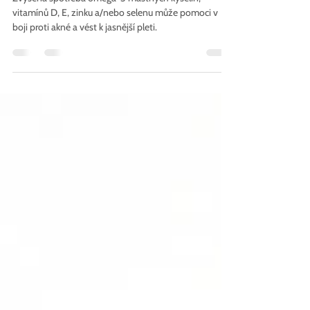
Které potravinové doplňky
mohou pomoci, když máte akné?
Zvýšená spotřeba omega-3 mastných kyselin,
vitamínů D, E, zinku a/nebo selenu může pomoci v
boji proti akné a vést k jasnější pleti.