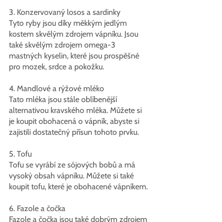
3. Konzervovaný losos a sardinky
Tyto ryby jsou díky měkkým jedlým 
kostem skvělým zdrojem vápníku. Jsou 
také skvělým zdrojem omega-3 
mastných kyselin, které jsou prospěšné 
pro mozek, srdce a pokožku.
4. Mandlové a rýžové mléko
Tato mléka jsou stále oblíbenější 
alternativou kravského mléka. Můžete si 
je koupit obohacená o vápník, abyste si 
zajistili dostatečný přísun tohoto prvku.
5. Tofu
Tofu se vyrábí ze sójových bobů a má 
vysoký obsah vápníku. Můžete si také 
koupit tofu, které je obohacené vápníkem.
6. Fazole a čočka
Fazole a čočka jsou také dobrým zdrojem 