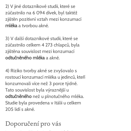
2) V jiné dotazníkové studii, které se 
zúčastnilo na 6 094
dívek, byl taktéž 
zjištěn pozitivní vztah mezi konzumací 
mléka
 a tvorbou akné.
3) V další dotazníkové studii, které se 
zúčastnilo celkem 4 273 chlapců, byla 
zjištěna souvislost mezi konzumací  
odtučněného mléka
 a akné.
4) Riziko tvorby akné se zvyšovalo s 
rostoucí konzumací mléka u jedinců, kteří 
konzumovali více než 3 porce týdně. 
Tato souvislost byla výraznější u 
odtučněného
 než u plnotučného mléka. 
Studie byla provedena v Itálii u celkem 
205 lidí s akné.
Doporučení pro vás