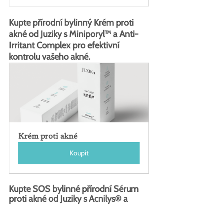
Kupte přírodní bylinný Krém proti 
akné od Juziky s Miniporyl™ a Anti-
Irritant Complex pro efektivní 
kontrolu vašeho akné.
Krém proti akné
Koupit
Kupte SOS bylinné přírodní Sérum 
proti akné od Juziky s Acnilys® a 
Diam Oléoactif® pro rychlejší 
zacelení akné pupínků.