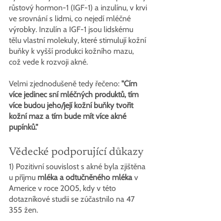
růstový hormon-1 (IGF-1) a inzulínu, v krvi 
ve srovnání s lidmi, co nejedí mléčné 
výrobky. Inzulín a IGF-1 jsou lidskému 
tělu vlastní molekuly, které stimulují kožní 
buňky k vyšší produkci kožního mazu, 
což vede k rozvoji akné.
Velmi zjednodušeně tedy řečeno:
 "Čím 
více jedinec sní mléčných produktů, tím 
více budou jeho/její kožní buňky tvořit 
kožní maz a tím bude mít více akné 
pupínků."
Vědecké podporující důkazy
1) Pozitivní souvislost s akné byla zjištěna 
u příjmu 
mléka a odtučněného mléka
 v 
Americe v roce 2005, kdy v této 
dotazníkové studii se zúčastnilo na 47 
355 žen.