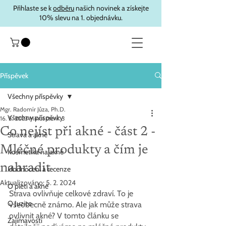
Přihlaste se k
odběru
našich novinek a získejte
10% slevu na 1. objednávku.
Příspěvek
Všechny příspěvky
Mgr. Radomír Jůza, Ph.D.
Všechny příspěvky
16. 5. 2023
Minut čtení: 3
Co nejíst při akné - část 2 -
Strava a akné
Mléčné produkty a čím je
Kosmetika na akné
nahradit
Hodnocení a recenze
Aktualizováno:
5. 2. 2024
O pleti a akné
Strava ovlivňuje celkové zdraví. To je 
O Juzice
všeobecně známo. Ale jak může strava 
ovlivnit akné? V tomto článku se 
Zajímavosti