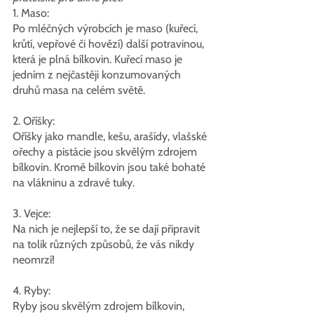
1. Maso:
Po mléčných výrobcích je maso (kuřecí, 
krůtí, vepřové či hovězí) další potravinou, 
která je plná bílkovin. Kuřecí maso je 
jedním z nejčastěji konzumovaných 
druhů masa na celém světě. 
2. Oříšky:
Oříšky jako mandle, kešu, arašídy, vlašské 
ořechy a pistácie jsou skvělým zdrojem 
bílkovin. Kromě bílkovin jsou také bohaté 
na vlákninu a zdravé tuky. 
3. Vejce:
Na nich je nejlepší to, že se dají připravit 
na tolik různých způsobů, že vás nikdy 
neomrzí!
4. Ryby:
Ryby jsou skvělým zdrojem bílkovin, 