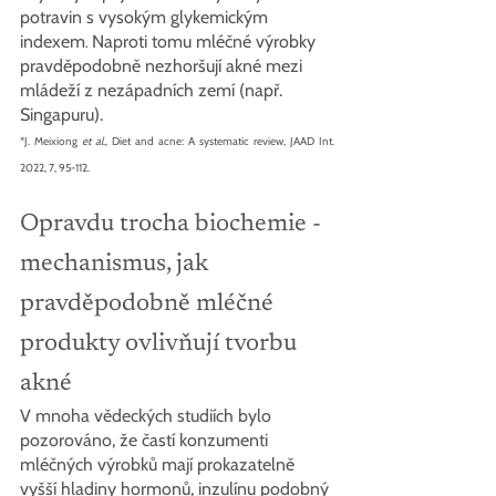
potravin s vysokým glykemickým 
indexem
Naproti tomu mléčné výrobky 
. 
pravděpodobně nezhoršují akné mezi 
mládeží z nezápadních zemí (např. 
Singapuru). 
*J. Meixiong 
et al.
, Diet and acne: A systematic review, JAAD Int. 
2022, 7, 95-112.
Opravdu trocha biochemie - 
mechanismus, jak 
pravděpodobně mléčné 
produkty ovlivňují tvorbu 
akné
V mnoha vědeckých studiích bylo 
pozorováno, že častí konzumenti 
mléčných výrobků mají prokazatelně 
vyšší hladiny hormonů, inzulínu podobný 