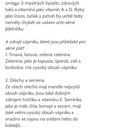
omega-3 mastných kyselin, zdravých 
tuků a vitamínů jako vitamín A a D. Ryby 
jako losos, tuňák a pstruh by určitě tedy 
neměly chybět ve vašem anti-akné 
jídelníčku.
6 zdrojů vápníku, které jsou přátelské pro 
akné pleť:
1. Tmavá, listová, zelená zelenina
Zelenina, jako je kapusta, špenát, zelí a 
brokolice, má vysoký obsah vápníku.
2. Ořechy a semena
Ze všech ořechů mají mandle nejvyšší 
obsah vápníku. Jsou také dobrým 
zdrojem hořčíku a vitamínu E. Semínka, 
jako je mák, chia, konopí a sezam, mají 
také velmi vysoký obsah vápníku a 
snadno se sypou na snídani nebo do 
koktejlů.