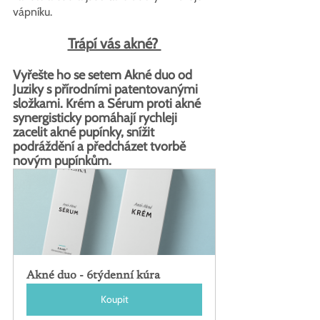
vápníku. 
Trápí vás akné? 
Vyřešte ho se setem Akné duo od 
Juziky s přírodními patentovanými 
složkami. Krém a Sérum proti akné 
synergisticky pomáhají rychleji 
zacelit akné pupínky, snížit 
podráždění a předcházet tvorbě 
novým pupínkům.
Akné duo - 6týdenní kúra
Koupit