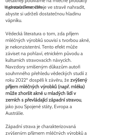
detailněji podíváme na mléčné produkty 
Hydratační kosmetika
a prozradíme, čím je ve stravě nahradit, 
abyste si udrželi dostatečnou hladinu 
vápníku. 
Vědecká literatura o tom, zda příjem 
mléčných výrobků souvisí s tvorbou akné, 
je nekonzistentní. Tento efekt může 
záviset na pohlaví, etnickém původu a 
kulturních stravovacích návycích. 
Navzdory smíšeným důkazům autoři 
souhrnného přehledu vědeckých studií z 
roku 2022* dospěli k závěru, že 
zvýšený 
příjem mléčných výrobků (např. mléka) 
může zhoršit akné u mladých lidí v 
zemích s převládající západní stravou
, 
jako jsou Spojené státy, Evropa a 
Austrálie. 
Západní strava je charakterizovaná 
zvýšeným příjmem mléčných výrobků a 