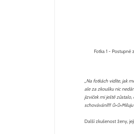
Fotka 1 - Postupné z
„
Na fotkách vidíte, jak m
ale za zkoušku nic nedám
jizviček mi ještě zůstalo
schovávání!!! 🥳🥳Miluju t
Další zkušenost ženy, její