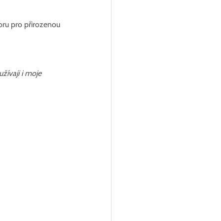
oru pro přirozenou 
žívaji i moje 