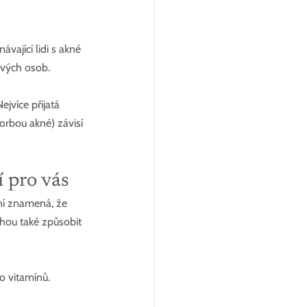
vající lidi s akné 
vých osob. 
jvíce přijatá 
vorbou akné) závisí 
 pro vás
í znamená, že 
hou také způsobit 
o vitamínů.