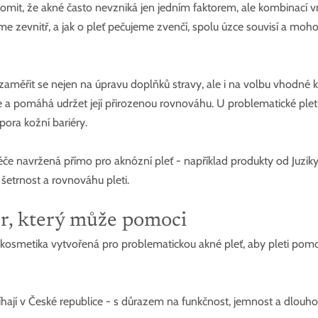
omit, že akné často nevzniká jen jedním faktorem, ale kombinací vni
áme zevnitř, a jak o pleť pečujeme zvenčí, spolu úzce souvisí a mo
aměřit se nejen na úpravu doplňků stravy, ale i na volbu vhodné k
 a pomáhá udržet její přirozenou rovnováhu. U problematické pleti
pora kožní bariéry.
éče navržená přímo pro aknózní pleť - například produkty od Juziky,
šetrnost a rovnováhu pleti.
ěr, který může pomoci
í kosmetika vytvořená pro problematickou akné pleť, aby pleti pomo
íhají v České republice - s důrazem na funkčnost, jemnost a dlouhod