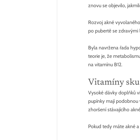
znovu se objevilo, jakmi
Rozvoj akné vyvolaného v
po pubertě se zdravými 
Byla navržena řada hypot
teorie je, že metabolismu
na vitamínu B12.
Vitamíny skup
Vysoké dávky doplňků v
pupínky mají podobnou v
zhoršení stávajícího akné
Pokud tedy máte akné a p