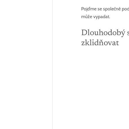
Pojďme se společně podív
může vypadat.
Dlouhodobý s
zklidňovat