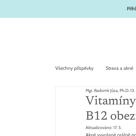
Přih
Všechny příspěvky
Strava a akné
Mgr. Radomír Jůza, Ph.D.
13.
Zajímavosti
Hydratační kosm
Vitamíny 
B12 obez
Aktualizováno:
17. 5.
Akné vyvolané orálně po