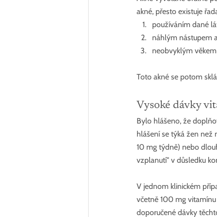
akné, přesto existuje řad
používáním dané lát
náhlým nástupem a
neobvyklým věkem n
Toto akné se potom sklá
Vysoké dávky vit
Bylo hlášeno, že doplňo
hlášení se týká žen než
10 mg týdně) nebo dlouho
vzplanutí" v důsledku k
V jednom klinickém přípa
včetně 100 mg vitamínu 
doporučené dávky těchto 