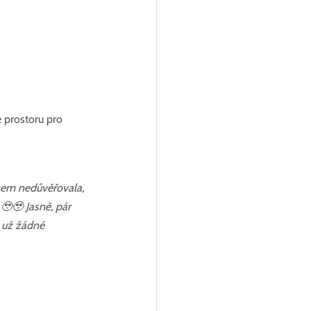
e prostoru pro 
jsem nedůvěřovala, 
🥹🥹 Jasně, pár 
, už žádné 