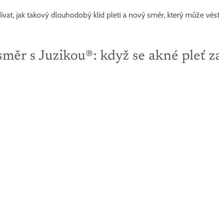
at, jak takový dlouhodobý klid pleti a nový směr, který může vést
měr s Juzikou®: když se akné pleť z