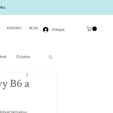
vku.
KONTAKT
BLOG
Přihlásit
akné
O Juzice
vy B6 a
podobné běžnému 