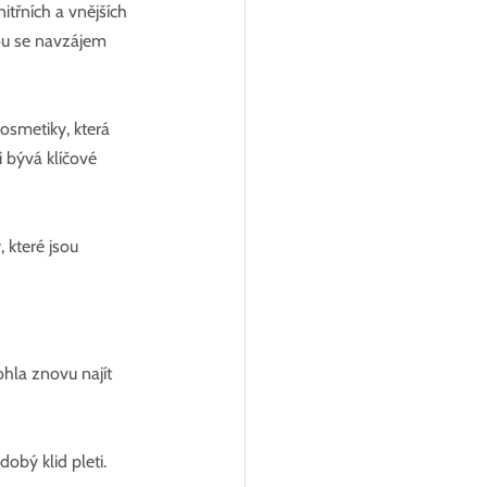
třních a vnějších 
hou se navzájem 
osmetiky, která 
 bývá klíčové 
 které jsou 
hla znovu najít 
obý klid pleti.