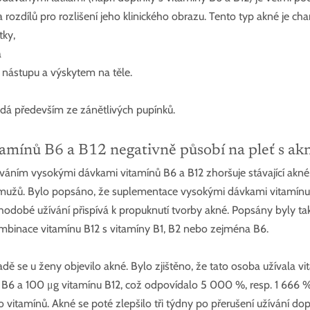
a rozdílů pro rozlišení jeho klinického obrazu. Tento typ akné je ch
ky, 
 
ástupu a výskytem na těle. 
dá především ze zánětlivých pupínků.
amínů B6 a B12 negativně působí na pleť s ak
váním vysokými dávkami vitamínů B6 a B12 zhoršuje stávající akné,
 mužů. Bylo popsáno, že suplementace vysokými dávkami vitamínu 
dobé užívání přispívá k propuknutí tvorby akné. Popsány byly tak
ombinace vitamínu B12 s vitamíny B1, B2 nebo zejména B6.
dě se u ženy objevilo akné. Bylo zjištěno, že tato osoba užívala v
B6 a 100 μg vitamínu B12, což odpovídalo 5 000 %, resp. 1 666 %
vitamínů. Akné se poté zlepšilo tři týdny po přerušení užívání dop