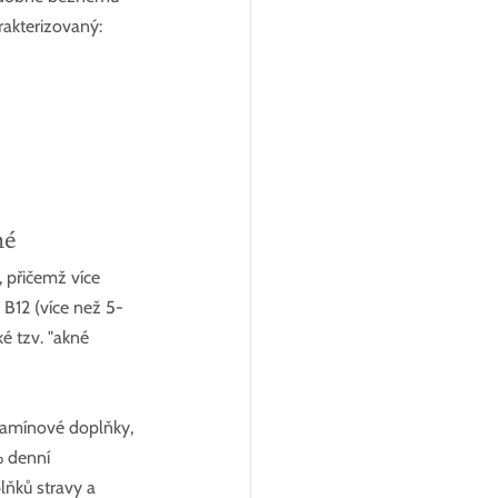
arakterizovaný:
né
 přičemž více 
B12 (více než 5-
é tzv. "akné 
itamínové doplňky, 
 denní 
lňků stravy a 