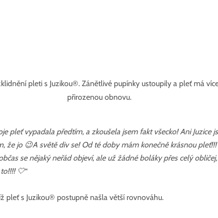
klidnění pleti s Juzikou
®
. Zánětlivé pupínky ustoupily a pleť má víc
přirozenou obnovu.
oje pleť vypadala předtím, a zkoušela jsem fakt všecko! Ani Juzice 
, že jo 😉A světě div se! Od té doby mám konečně krásnou pleť!!! 
, občas se nějaký neřád objeví, ale už žádné boláky přes celý obličej
o!!!! 🤍
“
ž pleť s Juzikou
®
 postupně našla větší rovnováhu.