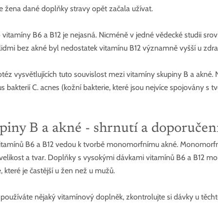
le žena dané doplňky stravy opět začala užívat.
itamíny B6 a B12 je nejasná. Nicméně v jedné vědecké studii srovná
lidmi bez akné byl nedostatek vitamínu B12 významně vyšší u zdra
éz vysvětlujících tuto souvislost mezi vitamíny skupiny B a akné. Ne
s bakterií C. acnes (kožní bakterie, které jsou nejvíce spojovány s t
iny B a akné - shrnutí a doporučení
itamínů B6 a B12 vedou k tvorbě monomorfnímu akné. Monomorfn
elikost a tvar. Doplňky s vysokými dávkami vitamínů B6 a B12 mo
, které je častější u žen než u mužů.
oužíváte nějaký vitamínový doplněk, zkontrolujte si dávky u těcht