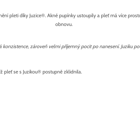
ění pleti díky Juzice
®
. Akné pupínky ustoupily a pleť má více prost
obnovu.
á konzistence, zároveň velmi příjemný pocit po nanesení. Juziku pou
ž pleť se s Juzikou
®
 postupně zklidnila.