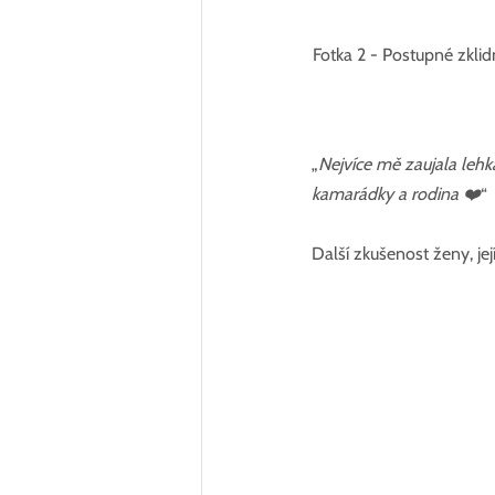
Fotka 2 - Postupné zklidn
„
Nejvíce mě zaujala lehk
kamarádky a rodina ❤️
“
Další zkušenost ženy, její