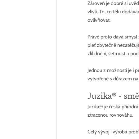
Zároveň je dobré si uvěd
vlivů. To, co tělu dodáv
ovlivňovat.
Právě proto dává smysl z
pleť zbytečně nezatěžuje
zklidnění, šetrnost a pod
Jednou z možností je i p
vytvořené s důrazem na 
Juzika® - sm
Juzika®
 je česká přírodn
ztracenou rovnováhu.
Celý vývoj i výroba prob