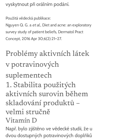
vyskytnout při orálním podání.
Použitá vědecká publikace:
Nguyen Q. G. a 
et al.
, Diet and acne: an exploratory 
survey study of patient beliefs, Dermatol Pract 
Concept, 2016 Apr 30;6(2):21–27.
Problémy aktivních látek 
v potravinových 
suplementech
1. Stabilita použitých 
aktivních surovin během 
skladování produktů – 
velmi stručně
Vitamín D
Např. bylo zjištěno ve vědecké studii, že u 
dvou dostupných potravinových doplňků 