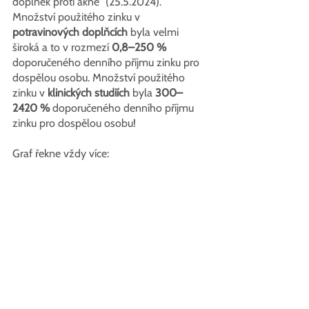
doplněk proti akné" (25.5.2024). 
Množství použitého zinku v 
potravinových doplňcích
 byla velmi 
široká a to v rozmezí 
0,8–250 %
doporučeného denního příjmu zinku pro 
dospělou osobu. Množství použitého 
zinku v 
klinických studiích
 byla 
300–
2420 %
 doporučeného denního příjmu 
zinku pro dospělou osobu!
Graf řekne vždy více: