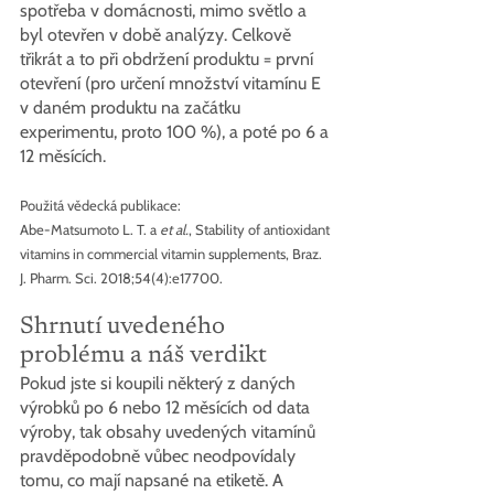
spotřeba v domácnosti, mimo světlo a 
byl otevřen v době analýzy. Celkově 
třikrát a to při obdržení produktu = první 
otevření (pro určení množství vitamínu E 
v daném produktu na začátku 
experimentu, proto 100 %), a poté po 6 a 
12 měsících.
Použitá vědecká publikace:
Abe-Matsumoto L. T. a 
et al.
, Stability of antioxidant 
vitamins in commercial vitamin supplements, Braz. 
J. Pharm. Sci. 2018;54(4):e17700.
Shrnutí uvedeného 
problému a náš verdikt
Pokud jste si koupili některý z daných 
výrobků po 6 nebo 12 měsících od data 
výroby, tak obsahy uvedených vitamínů 
pravděpodobně vůbec neodpovídaly 
tomu, co mají napsané na etiketě. A 