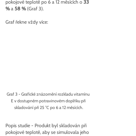
pokojové teplotě po 6 a 12 měsících o 
33 
%
 a 
58 % 
(Graf 3).
Graf řekne vždy více:
Graf 3 - Grafické znázornění rozkladu vitamínu 
E v dostupném potravinovém doplňku při 
skladování při 25 °C po 6 a 12 měsících.
Popis studie - Produkt byl skladován při 
pokojové teplotě, aby se simulovala jeho 