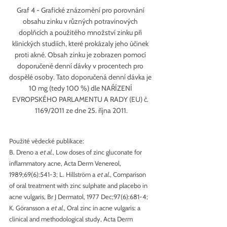
Graf 4 - Grafické znázornění pro porovnání 
obsahu zinku v různých potravinových 
doplňcích a použitého množství zinku při 
klinických studiích, které prokázaly jeho účinek 
proti akné. Obsah zinku je zobrazen pomocí 
doporučené denní dávky v procentech pro 
dospělé osoby. Tato doporučená denní dávka je 
10 mg (tedy 100 %) dle NAŘÍZENÍ 
EVROPSKÉHO PARLAMENTU A RADY (EU) č. 
1169/2011 ze dne 25. října 2011.
Použité vědecké publikace:
B. Dreno a 
et al.
, Low doses of zinc gluconate for 
inflammatory acne, Acta Derm Venereol, 
1989;69(6):541-3; L. Hillström a 
et al.
, Comparison 
of oral treatment with zinc sulphate and placebo in 
acne vulgaris, Br J Dermatol, 1977 Dec;97(6):681-4; 
K. Göransson a 
et al.
, Oral zinc in acne vulgaris: a 
clinical and methodological study, Acta Derm 