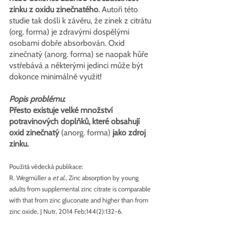
zinku z oxidu zinečnatého
. Autoři této 
studie tak došli k závěru, že zinek z citrátu 
(org. forma) je zdravými dospělými 
osobami dobře absorbován. Oxid 
zinečnatý (anorg. forma) se naopak hůře 
vstřebává a některými jedinci může být 
dokonce minimálně využit!
Popis problému
:
Přesto existuje velké množství 
potravinových doplňků, které obsahují 
oxid zinečnatý 
(anorg. forma)
 jako zdroj 
zinku.
Použitá vědecká publikace:
R. Wegmüller a 
et al.
, Zinc absorption by young 
adults from supplemental zinc citrate is comparable 
with that from zinc gluconate and higher than from 
zinc oxide, J Nutr, 2014 Feb;144(2):132-6.