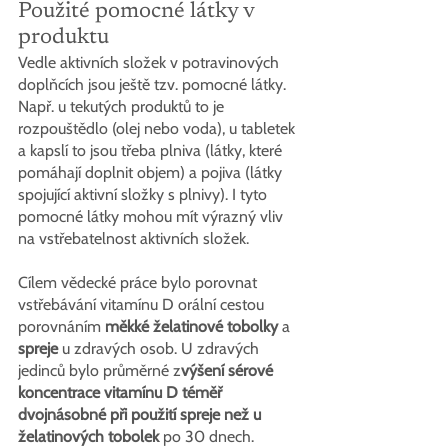
Použité pomocné látky v 
produktu
Vedle aktivních složek v potravinových 
doplňcích jsou ještě tzv. pomocné látky. 
Např. u tekutých produktů to je 
rozpouštědlo (olej nebo voda), u tabletek 
a kapslí to jsou třeba plniva (látky, které 
pomáhají doplnit objem) a pojiva (látky 
spojující aktivní složky s plnivy). I tyto 
pomocné látky mohou mít výrazný vliv 
na vstřebatelnost aktivních složek.
Cílem vědecké práce bylo porovnat 
vstřebávání vitamínu D orální cestou 
porovnáním 
měkké želatinové tobolky
 a 
spreje
 u zdravých osob. U zdravých 
jedinců bylo průměrné z
výšení sérové 
koncentrace vitamínu D téměř 
dvojnásobné při použití spreje než u 
želatinových tobolek
 po 30 dnech.