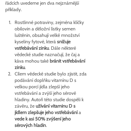
řádcích uvedeme jen dva nejznámější 
příklady.
Rostlinné potraviny, zejména klíčky 
obilovin a děložní lístky semen 
luštěnin, obsahují velké množství 
kyseliny fytové, která 
snižuje 
vstřebávání zinku
. Dále některé 
vědecké studie naznačují, že čaj a 
káva mohou
také
 bránit vstřebávání 
zinku
.
Cílem vědecké studie bylo zjistit, zda 
podávání doplňku vitamínu D s 
velkou porcí jídla zlepší jeho 
vstřebávání a zvýší jeho sérové 
hladiny. Autoři této studie dospěli k 
závěru, že
 užívání vitaminu D s 
jídlem zlepšuje jeho vstřebávání
 a 
vede k asi 50% zvýšení jeho 
sérových hladin
. 