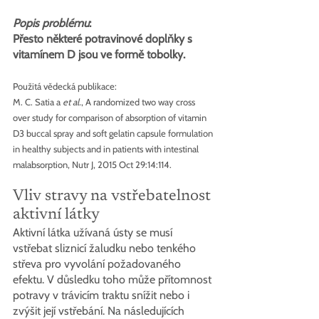
Popis problému
:
Přesto některé potravinové doplňky s 
vitamínem D jsou ve formě tobolky.
Použitá vědecká publikace:
M. C. Satia a 
et al.
, A randomized two way cross 
over study for comparison of absorption of vitamin 
D3 buccal spray and soft gelatin capsule formulation 
in healthy subjects and in patients with intestinal 
malabsorption, Nutr J, 2015 Oct 29:14:114.
Vliv stravy na vstřebatelnost 
aktivní látky
Aktivní látka užívaná ústy se musí 
vstřebat sliznicí žaludku nebo tenkého 
střeva pro vyvolání požadovaného 
efektu. V důsledku toho může přítomnost 
potravy v trávicím traktu snížit nebo i 
zvýšit její vstřebání. Na následujících 