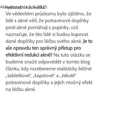
Aktualizováno:
3. 5. 2025
Hydratační kosmetika
Ve vědeckém průzkumu bylo zjištěno, že 
lidé s akné věří, že potravinové doplňky 
proti akné pomáhají s pupínky, což 
naznačuje, že tito lidé si budou kupovat 
dané doplňky pro léčbu svého akné.
 Je to 
ale opravdu ten správný přístup pro 
efektivní redukci akné?
 Na tuto otázku se 
budeme snažit odpovědět v tomto blog 
článku, kdy rozebereme realisticky běžné 
„tabletkové“, „kapslové“ a „tekuté“ 
potravinové doplňky a jejich možný efekt 
na léčbu akné.