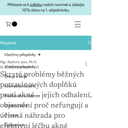
Přihlaste se k
odběru
našich novinek a získejte
10% slevu na 1. objednávku.
Příspěvek
Všechny příspěvky
Mgr. Radomír Jůza, Ph.D.
Všechny příspěvky
16. 6. 2024
Minut čtení: 23
Skryté problémy běžných
Strava a akné
potravinových doplňků
Kosmetika na akné
proti akné – jejich odhalení,
Hodnocení a recenze
objasnění proč nefungují a
O pleti a akné
účinná náhrada pro
O Juzice
Zajímavosti
efektivní léčbu akné