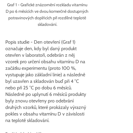
Graf 1 - Grafické znázornění rozkladu vitamínu 
D po 6 měsících ve dvou komerčně dostupných 
potravinových doplňcích při rozdílné teplotě 
skladování.
Popis studie - Den otevření (Graf 1) 
označuje den, kdy byl daný produkt 
otevřen v laboratoři, odebrán z něj 
vzorek pro určení obsahu vitamínu D na 
začátku experimentu (proto 100 %, 
vystupuje jako základní linie) a následně 
byl uzavřen a skladován buď při 4 °C 
nebo při 25 °C po dobu 6 měsíců. 
Následně po uplynutí 6 měsíců produkty 
byly znovu otevřeny pro odebrání 
druhých vzorků, které prokázaly výrazný 
pokles v obsahu vitamínu D v závislosti 
na teplotě skladování.