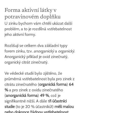
Forma aktivní látky v 
potravinovém doplňku
U zinku bychom vám chtěli ukázat další 
problém, a to je rozdílná vstřebatelnost 
jeho aktivní formy.
Rozlišují se celkem dva základní typy 
forem zinku, tzv.
 anorganický
 a 
organický
. 
Anorganický příklad je oxid zinečnatý, 
organický citrát zinečnatý.
Ve vědecké studii bylo zjištěno, že 
průměrná vstřebatelnost byla pro zinek z 
citrátu zinečnatého (
organická forma
) 
64 
%
 a pro zinek z oxidu zinečnatého 
(
anorganická forma
) 
49 %
, což je 
signifikantně nižší. A dále t
ři účastníci 
studie 
(to je 20 % účastníků!)
 měli malou 
nebo dokonce žádnou vstřebatelnost 