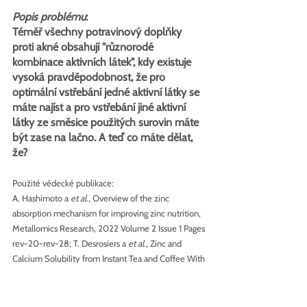
Popis problému
:
Téměř všechny potravinový doplňky 
proti akné obsahují "různorodé 
kombinace aktivních látek", kdy existuje 
vysoká pravděpodobnost, že pro 
optimální vstřebání jedné aktivní látky se 
máte najíst a pro vstřebání jiné aktivní 
látky ze směsice použitých surovin máte 
být zase na lačno. A teď co máte dělat, 
že? 
Použité vědecké publikace:
A. Hashimoto a 
et al.
, Overview of the zinc 
absorption mechanism for improving zinc nutrition, 
Metallomics Research, 2022 Volume 2 Issue 1 Pages 
rev-20-rev-28; T. Desrosiers a 
et al.
, Zinc and 
Calcium Solubility from Instant Tea and Coffee With 
and Without the Addition of Milk, J Food Prot, 1991 
Jun;54(6):451-453; G. B. Mulligan a 
et al.
, Taking 
vitamin D with the largest meal improves absorption 