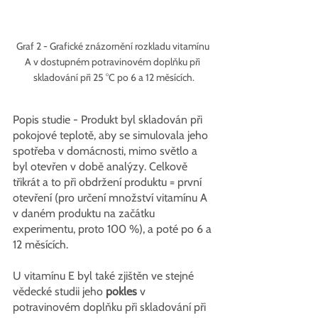
Graf 2 - Grafické znázornění rozkladu vitamínu 
A v dostupném potravinovém doplňku při 
skladování při 25 °C po 6 a 12 měsících.
Popis studie - Produkt byl skladován při 
pokojové teplotě, aby se simulovala jeho 
spotřeba v domácnosti, mimo světlo a 
byl otevřen v době analýzy. Celkově 
třikrát a to při obdržení produktu = první 
otevření (pro určení množství vitamínu A 
v daném produktu na začátku 
experimentu, proto 100 %), a poté po 6 a 
12 měsících.
U vitamínu E byl také zjištěn ve stejné 
vědecké studii jeho 
pokles
 v 
potravinovém doplňku při skladování při 