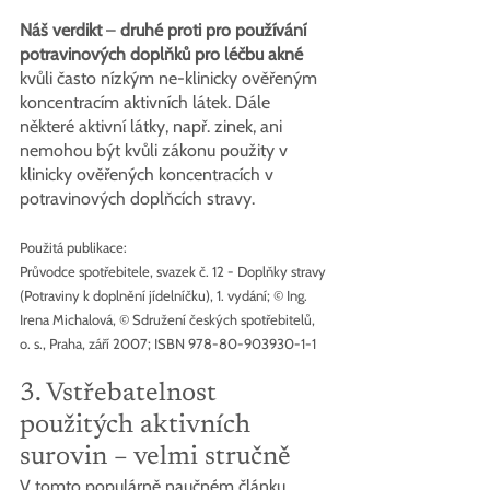
Náš verdikt
 – 
druhé proti pro používání 
potravinových doplňků pro léčbu akné
kvůli často nízkým ne-klinicky ověřeným 
koncentracím aktivních látek. Dále 
některé aktivní látky, např. zinek, ani 
nemohou být kvůli zákonu použity v 
klinicky ověřených koncentracích v 
potravinových doplňcích stravy.
Použitá publikace:
Průvodce spotřebitele, svazek č. 12 - Doplňky stravy 
(Potraviny k doplnění jídelníčku), 1. vydání; © Ing. 
Irena Michalová, © Sdružení českých spotřebitelů, 
o. s., Praha, září 2007; ISBN 978-80-903930-1-1
3. Vstřebatelnost 
použitých aktivních 
surovin – velmi stručně
V tomto populárně naučném článku 