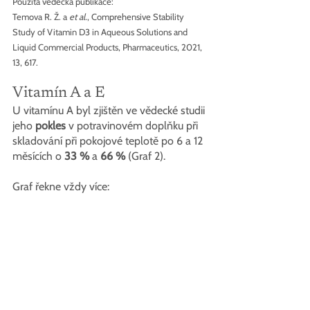
Použitá vědecká publikace:
Temova R. Ž. a 
et al.
, Comprehensive Stability 
Study of Vitamin D3 in Aqueous Solutions and 
Liquid Commercial Products, Pharmaceutics, 2021, 
13, 617.
Vitamín A a E
U vitamínu A byl zjištěn ve vědecké studii 
jeho 
pokles
 v potravinovém doplňku při 
skladování při pokojové teplotě po 6 a 12 
měsících o 
33 %
 a 
66 % 
(Graf 2).
Graf řekne vždy více: