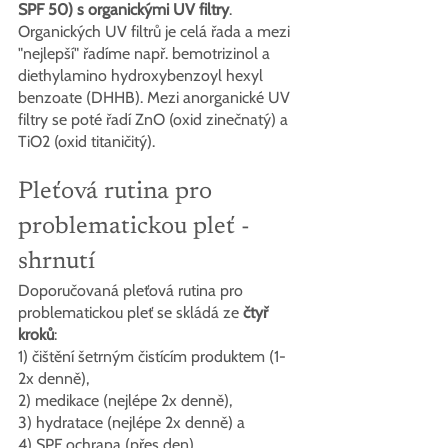
SPF 50) s organickými UV filtry
. 
Organických UV filtrů je celá řada a mezi 
"nejlepší" řadíme např. bemotrizinol a 
diethylamino hydroxybenzoyl hexyl 
benzoate (DHHB). Mezi anorganické UV 
filtry se poté řadí ZnO (oxid zinečnatý) a 
TiO2 (oxid titaničitý).
Pleťová rutina pro 
problematickou pleť - 
shrnutí
Doporučovaná pleťová rutina pro 
problematickou pleť se skládá ze 
čtyř 
kroků
:
1) čištění šetrným čistícím produktem (1-
2x denně), 
2) medikace (nejlépe 2x denně), 
3) hydratace (nejlépe 2x denně) a 
4) SPF ochrana (přes den).