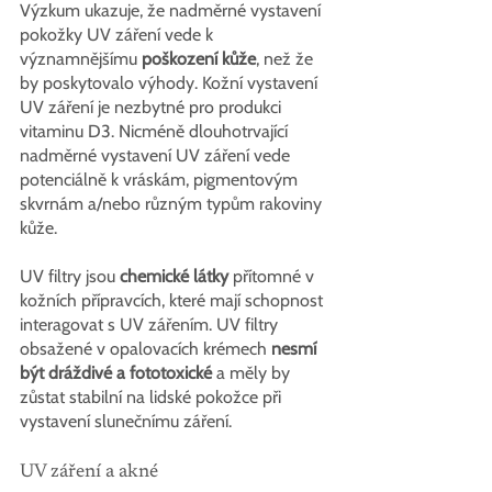
Výzkum ukazuje, že nadměrné vystavení 
pokožky UV záření vede k 
významnějšímu 
poškození kůže
, než že 
by poskytovalo výhody. Kožní vystavení 
UV záření je nezbytné pro produkci 
vitaminu D3. Nicméně dlouhotrvající 
nadměrné vystavení UV záření vede 
potenciálně k vráskám, pigmentovým 
skvrnám a/nebo různým typům rakoviny 
kůže.
UV filtry jsou 
chemické látky
 přítomné v 
kožních přípravcích, které mají schopnost 
interagovat s UV zářením. UV filtry 
obsažené v opalovacích krémech 
nesmí 
být dráždivé a fototoxické 
a měly by 
zůstat stabilní na lidské pokožce při 
vystavení slunečnímu záření.
UV záření a akné