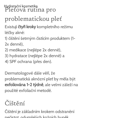
Hydratační kosmetika
Pleťová rutina pro 
problematickou pleť
Existují 
čtyři kroky
 kompletního režimu 
léčby akné:
1) čištění šetrným čistícím produktem (1-
2x denně), 
2) medikace (nejlépe 2x denně), 
3) hydratace (nejlépe 2x denně) a 
4) SPF ochrana (přes den).
Dermatologové dále věří, že 
problematická aknózní pleť by měla být 
exfoliována 1-2 týdně
, ale velmi záleží na 
použité exfoliační metodě.
Čištění
Čištění je základním krokem odstranění 
nečistot, odumřelých kožních buněk, 