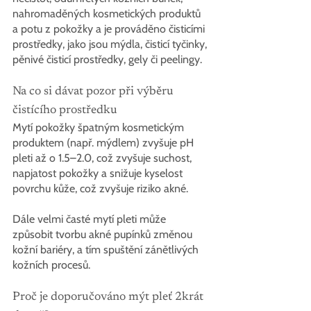
nahromaděných kosmetických produktů 
a potu z pokožky a je prováděno čisticími 
prostředky, jako jsou mýdla, čisticí tyčinky, 
pěnivé čisticí prostředky, gely či peelingy.
Na co si dávat pozor při výběru 
čistícího prostředku
Mytí pokožky špatným kosmetickým 
produktem (např. mýdlem) zvyšuje pH 
pleti až o 1.5–2.0, což zvyšuje suchost, 
napjatost pokožky a snižuje kyselost 
povrchu kůže, což zvyšuje riziko akné.
Dále velmi časté mytí pleti může 
způsobit tvorbu akné pupínků změnou 
kožní bariéry, a tím spuštění zánětlivých 
kožních procesů.
Proč je doporučováno mýt pleť 2krát 