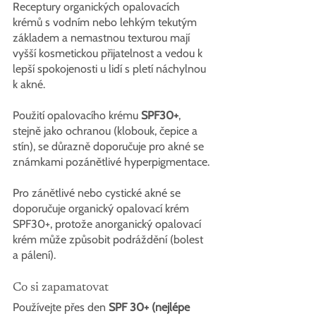
Receptury organických opalovacích 
krémů s vodním nebo lehkým tekutým 
základem a nemastnou texturou mají 
vyšší kosmetickou přijatelnost a vedou k 
lepší spokojenosti u lidí s pletí náchylnou 
k akné.
Použití opalovacího krému 
SPF30+
, 
stejně jako ochranou (klobouk, čepice a 
stín), se důrazně doporučuje pro akné se 
známkami pozánětlivé hyperpigmentace.
Pro zánětlivé nebo cystické akné se 
doporučuje organický opalovací krém 
SPF30+, protože anorganický opalovací 
krém může způsobit podráždění (bolest 
a pálení).
Co si zapamatovat
Používejte přes den 
SPF 30+ (nejlépe 