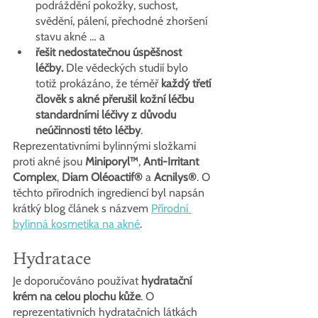
podráždění pokožky, suchost, 
svědění, pálení, přechodné zhoršení 
stavu akné … a
řešit nedostatečnou úspěšnost 
léčby. 
Dle vědeckých studií bylo 
totiž prokázáno, že téměř
 každý třetí 
člověk s akné přerušil kožní léčbu 
standardními léčivy z důvodu 
neúčinnosti této léčby
.
Reprezentativními bylinnými složkami 
proti akné jsou 
Miniporyl™
, 
Anti-Irritant 
Complex
, 
Diam Oléoactif®
 a 
Acnilys®
. O 
těchto přírodních ingrediencí byl napsán 
krátký blog článek s názvem 
Přírodní 
bylinná kosmetika na akné
.
Hydratace
Je doporučováno používat 
hydratační 
krém na celou plochu kůže
. O 
reprezentativních hydratačních látkách 