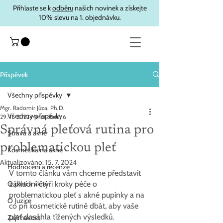
Přihlaste se k
odběru
našich novinek a získejte
10% slevu na 1. objednávku.
Příspěvek
Všechny příspěvky
Mgr. Radomír Jůza, Ph.D.
Všechny příspěvky
29. 11. 2022
Minut čtení: 6
Správná pleťová rutina pro
Strava a akné
problematickou pleť
Kosmetika na akné
Aktualizováno:
15. 7. 2024
Hodnocení a recenze
V tomto článku vám chceme představit 
O pleti a akné
základní čtyři kroky péče o 
problematickou pleť s akné pupínky a na 
O Juzice
co při kosmetické rutině dbát, aby vaše 
pleť dosáhla tížených výsledků.
Zajímavosti