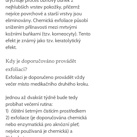
urychluje proces obnovy buněk z 
nejhlubších vrstev pokožky, přičemž 
nejvíce povrchové a starší vrstvy jsou 
eliminovány. Chemická exfoliace působí 
snížením přilnavosti mezi mrtvými 
kožními buňkami (tzv. korneocyty). Tento 
efekt je známý jako tzv. keratolytický 
efekt.
Kdy je doporučováno provádět 
exfoliaci?
Exfoliaci je doporučeno provádět vždy 
večer místo medikačního druhého kroku. 
Jednou až dvakrát týdně bude tedy 
probíhat večerní rutina:
1)  čištění šetrným čistícím prostředkem
2) exfoliace (je doporučována chemická 
nebo enzymatická pro aknózní pleť; 
nejvíce používaná je chemická) a