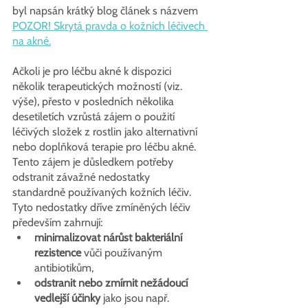
byl napsán krátký blog článek s názvem 
POZOR! Skrytá pravda o kožních léčivech 
na akné.
Ačkoli je pro léčbu akné k dispozici 
několik terapeutických možností (viz. 
výše), přesto v posledních několika 
desetiletích vzrůstá zájem o použití 
léčivých složek z rostlin jako alternativní 
nebo doplňková terapie pro léčbu akné. 
Tento zájem je důsledkem potřeby 
odstranit závažné nedostatky 
standardně používaných kožních léčiv. 
Tyto nedostatky dříve zmíněných léčiv 
především zahrnují:
minimalizovat nárůst bakteriální 
rezistence
 vůči používaným 
antibiotikům,
odstranit nebo zmírnit nežádoucí 
vedlejší účinky
 jako jsou např. 