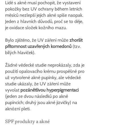
Lidé s akné musí pochopit, že vystavení 
pokožky bez UV ochrany během letních 
měsíců nezlepší jejich akné spíše naopak. 
Jeden z hlavních důvodů, proč se to děje, 
je oxidace složek kožního mazu.
Bylo zjištěno, že UV záření může 
zhoršit 
přítomnost uzavřených komedonů
 (tzv. 
bílých hlaviček).
Žádné vědecké studie neprokázaly, zda je 
použití opalovacího krému prospěšné pro 
už vytvořené akné pupínky, ale vědecké 
studie ukázaly, že UV záření může 
vyvolat 
pozánětlivou hyperpigmentaci
(jeden ze dvou následků po akné 
pupíncích; druhý jsou akné jizvičky) na 
aknózní pleti.
SPF produkty a akné