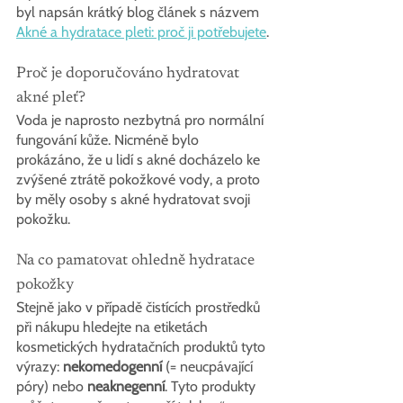
byl napsán krátký blog článek s názvem 
Akné a hydratace pleti: proč ji potřebujete
.
Proč je doporučováno hydratovat 
akné pleť?
Voda je naprosto nezbytná pro normální 
fungování kůže. Nicméně bylo 
prokázáno, že u lidí s akné docházelo ke 
zvýšené ztrátě pokožkové vody, a proto 
by měly osoby s akné hydratovat svoji 
pokožku.
Na co pamatovat ohledně hydratace 
pokožky
Stejně jako v případě čistících prostředků 
při nákupu hledejte na etiketách 
kosmetických hydratačních produktů tyto 
výrazy: 
nekomedogenní
 (= neucpávající 
póry) nebo 
neaknegenní
. Tyto produkty 