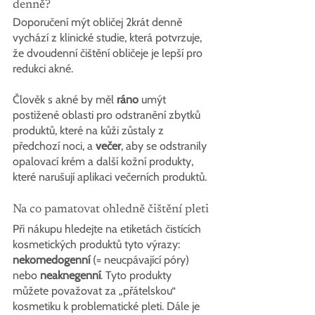
denně?
Doporučení mýt obličej 2krát denně 
vychází z klinické studie, která potvrzuje, 
že dvoudenní čištění obličeje je lepší pro 
redukci akné.
Člověk s akné by měl 
ráno
 umýt 
postižené oblasti pro odstranění zbytků 
produktů, které na kůži zůstaly z 
předchozí noci, a 
večer
, aby se odstranily 
opalovací krém a další kožní produkty, 
které narušují aplikaci večerních produktů.
Na co pamatovat ohledně čištění pleti
Při nákupu hledejte na etiketách čistících 
kosmetických produktů tyto výrazy: 
nekomedogenní
 (= neucpávající póry) 
nebo 
neaknegenní
. Tyto produkty 
můžete považovat za „přátelskou“ 
kosmetiku k problematické pleti. Dále je 