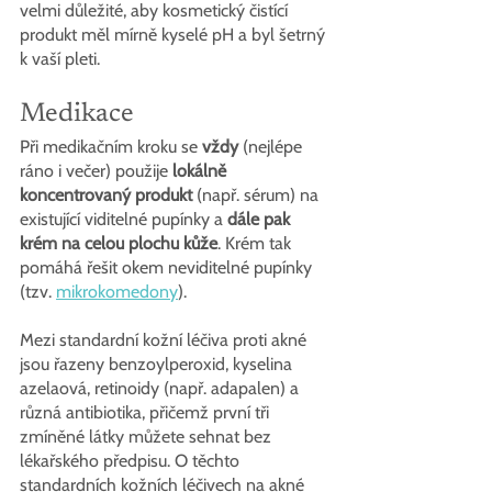
velmi důležité, aby kosmetický čistící 
produkt měl mírně kyselé pH a byl šetrný 
k vaší pleti.
Medikace
Při medikačním kroku se 
vždy
 (nejlépe 
ráno i večer) použije 
lokálně 
koncentrovaný produkt
 (např. sérum)
na 
existující viditelné pupínky a 
dále pak 
krém na celou plochu kůže
. Krém tak 
pomáhá řešit okem neviditelné pupínky 
(tzv. 
mikrokomedony
). 
Mezi standardní kožní léčiva proti akné 
jsou řazeny benzoylperoxid, kyselina 
azelaová, retinoidy (např. adapalen) a 
různá antibiotika, přičemž první tři 
zmíněné látky můžete sehnat bez 
lékařského předpisu. O těchto 
standardních kožních léčivech na akné 