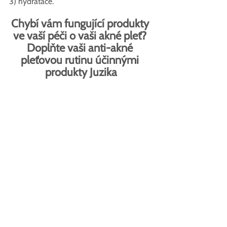
3) hydratace.
Chybí vám fungující produkty 
ve vaší péči o vaši akné pleť? 
Doplňte vaši anti-akné 
pleťovou rutinu účinnými 
produkty Juzika
Vyřešte akné se setem Akné duo od 
Juziky s přírodními patentovanými 
složkami, Miniporyl™
a
Acnilys®. 
Krém a Sérum proti akné 
synergisticky pomáhají rychleji 
zacelit akné pupínky, snížit 
podráždění, předcházet tvorbě 
novým pupínkům a hydratovat vaši 
pokožku. Tyto dva produkty 
představují dohromady medikační a 
hydratační krok ve zde 
doporučované pleťové rutině pro 