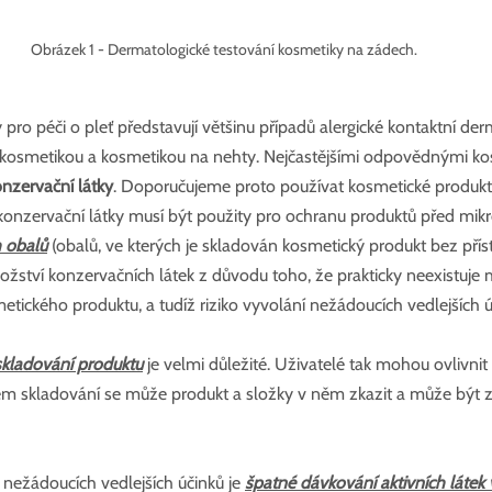
Obrázek 1 - Dermatologické testování kosmetiky na zádech.
 pro péči o pleť představují většinu případů alergické kontaktní der
kosmetikou a kosmetikou na nehty. Nejčastějšími odpovědnými ko
nzervační látky
. Doporučujeme proto používat kosmetické produkt
konzervační látky musí být použity pro ochranu produktů před mikr
h obalů
 (obalů, ve kterých je skladován kosmetický produkt bez přís
ství konzervačních látek z důvodu toho, že prakticky neexistuje
ického produktu, a tudíž riziko vyvolání nežádoucích vedlejších ú
kladování produktu
 je velmi důležité. Uživatelé tak mohou ovlivni
ém skladování se může produkt a složky v něm zkazit a může být 
 nežádoucích vedlejších účinků je 
špatné dávkování aktivních látek 