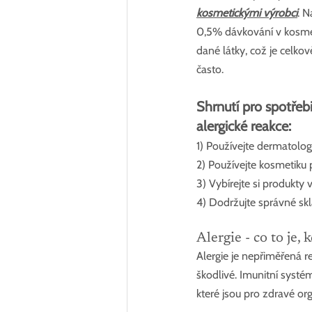
kosmetickými výrobci
. N
0,5% dávkování v kosmet
dané látky, což je celko
často.
Shrnutí pro spotřeb
alergické reakce:
1) Používejte dermatolo
2) Používejte kosmetiku 
3) Vybírejte si produkty 
4) Dodržujte správné sk
Alergie - co to je, 
Alergie je nepřiměřená re
škodlivé. Imunitní systém
které jsou pro zdravé or