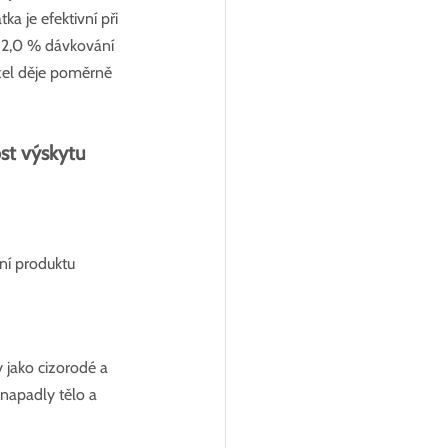
ka je efektivní při 
 2,0 % dávkování 
užel děje poměrně 
st výskytu 
ání produktu
y jako cizorodé a 
 napadly tělo a 