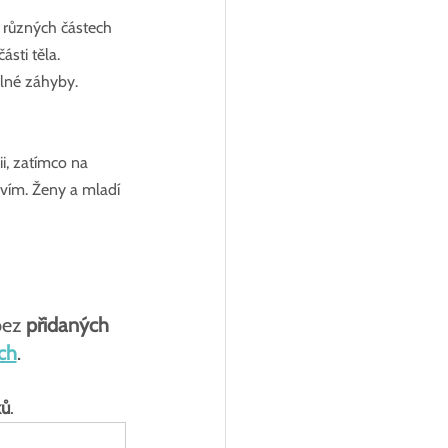
 různých částech 
ásti těla. 
selné záhyby. 
, zatímco na 
avím. Ženy a mladí 
bez 
přidaných 
ech
. 
ků
.