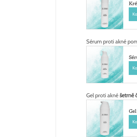
Kré
Ko
Sérum proti akné po
Sér
Ko
Gel proti akné 
šetrně č
Gel
Ko