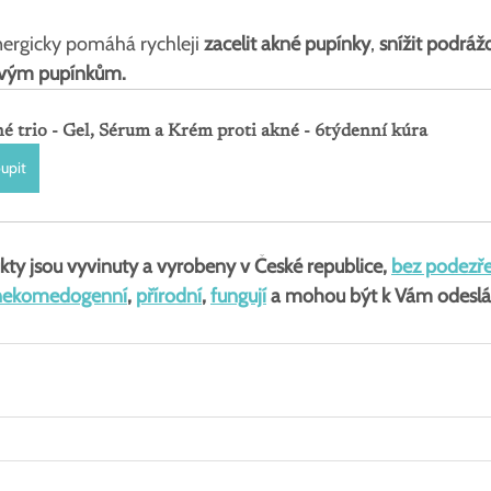
nergicky pomáhá
rychleji
 zacelit akné pupínky
, 
snížit podráž
ovým pupínkům.
é trio - Gel, Sérum a Krém proti akné - 6týdenní kúra
upit
kty jsou vyvinuty a vyrobeny v České republice, 
bez podezře
nekomedogenní
, 
přírodní
, 
fungují
 a mohou být k Vám odeslá