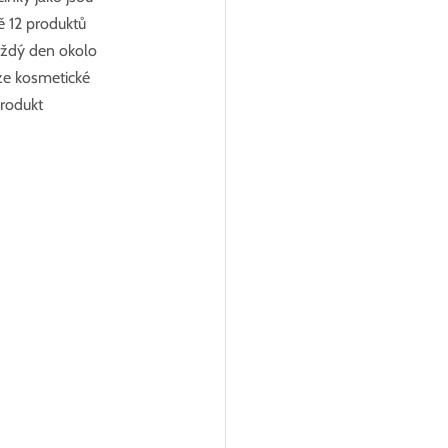
ě 12 produktů 
aždý den okolo 
ze kosmetické 
produkt 