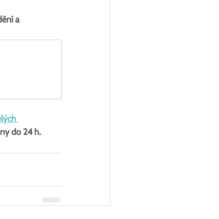
dění a 
lých 
ny do 24 h.