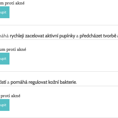
m proti akné
upit
máhá 
rychleji zacelovat aktivní pupínky
 a 
předcházet tvorbě a
um proti akné
upit
istí
 a 
pomáhá regulovat kožní bakterie
.
 proti akné
upit