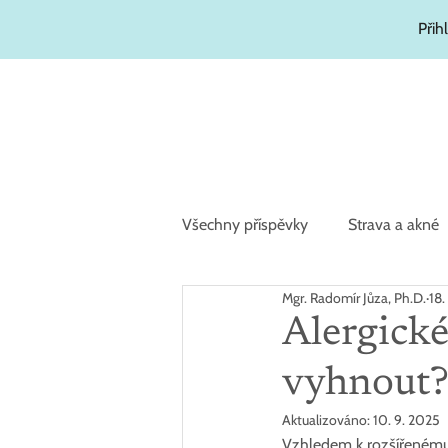
Přih
Všechny příspěvky
Strava a akné
Mgr. Radomír Jůza, Ph.D.
18.
Zajímavosti
Hydratační kosm
Alergické
vyhnout
Aktualizováno:
10. 9. 2025
Vzhledem k rozšířenému p