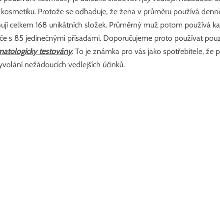
a kosmetiku. Protože se odhaduje, že žena v průměru používá denn
hují celkem 168 unikátních složek. Průměrný muž potom používá k
éče s 85 jedinečnými přísadami. Doporučujeme proto používat pou
matologicky testovány
. To je známka pro vás jako spotřebitele, že 
vyvolání nežádoucích vedlejších účinků.