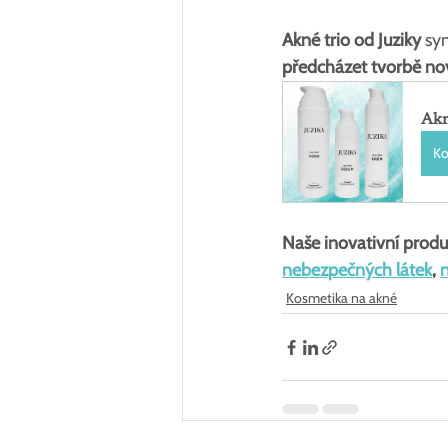
Akné trio od Juziky 
sy
předcházet tvorbě n
Akn
Ko
Naše inovativní produ
nebezpečných látek
, 
Kosmetika na akné