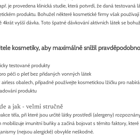
apř. je provedena klinická studie, která potvrdí, že daná testovaná lát
ickém produktu. Bohužel některé kosmetické firmy však používají
vě 4krát vyšší dávka. Toto špatné dávkování aktivních látek se boh
itele kosmetiky, aby maximálně snížil pravděpodobno
gicky testované produkty
pro péči o pleť bez přidaných vonných látek
v airless obalech, případně používejte kosmetickou lžičku pro nabír
ladování produktu
kde a jak - velmi stručně
akce těla, při které jsou určité látky prostředí (alergeny) rozpoznán
 mobilizuje imunitní buňky a začíná bojovat s těmito faktory, které
ganismy (nejsou alergické) obvykle neškodné.