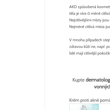
AKD způsobená kosmetikou
těla je více či méně citli
Nejcitlivějšími místy jsou
Nejméně citlivá místa js
V mnoha případech stejn
zdravou kůži ne, např. p
lidé mají citlivější pokož
Kupte 
dermatolog
vonných
Krém proti akné pom