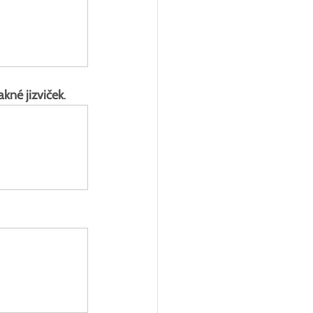
kné jizviček
.