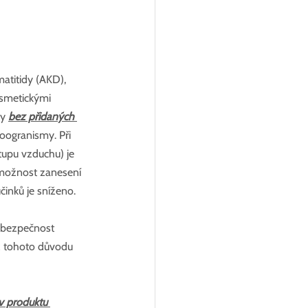
matitidy (AKD), 
smetickými 
y 
bez přidaných 
oogranismy. Při 
tupu vzduchu) je 
 možnost zanesení 
činků je sníženo.
t bezpečnost 
z tohoto důvodu 
v produktu 