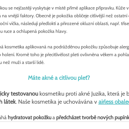
 se nejčastěji vyskytuje v místě přímé aplikace přípravku. Kůže v
vá na vnější faktory. Obecně je pokožka obličeje citlivější než ostatní č
 oční víčka, následují předloktí a přirozené okluzní oblasti, např. tří
ou ruce a ochlupená pokožka hlavy.
á kosmetika aplikovaná na podrážděnou pokožku způsobuje alergii
o holení. Kromě toho je přecitlivělost pleti ovlivněna věkem a pohl
ku než muži a starší lidé.
Máte akné a citlivou pleť?
icky testovanou
 kosmetiku proti akné Juzika, která je 
 látek
. Naše kosmetika je uchovávána v 
airless obal
áhá 
hydratovat pokožku
 a 
předcházet tvorbě nových pupín