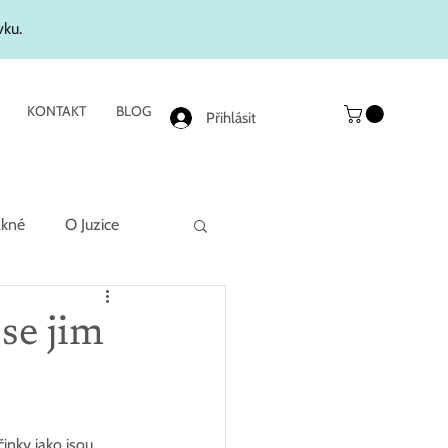
vku.
KONTAKT
BLOG
Přihlásit
akné
O Juzice
se jim
inky jako jsou 