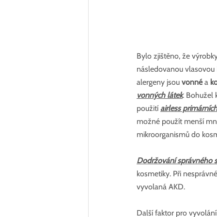
Bylo zjištěno, že výrobky
následovanou vlasovou 
alergeny jsou 
vonné 
a 
ko
vonných látek
. Bohužel 
použití 
airless primárníc
možné použít menší množ
mikroorganismů do kosmet
Dodržování správného s
kosmetiky. Při nesprávn
vyvolaná AKD.
Další faktor pro vyvolání