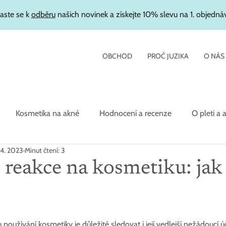
laste se k
odběru
našich novinek a získejte 10% slevu na 1. objedná
OBCHOD
PROČ JUZIKA
O NÁS
Kosmetika na akné
Hodnocení a recenze
O pleti a 
 4. 2023
Minut čtení: 3
etika
 reakce na kosmetiku: jak 
?
oužívání kosmetiky je důležité sledovat i její vedlejší nežádoucí úč