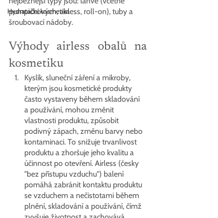
nejběžnější typy jsou: lahve (včetně 
Hydratační kosmetika
pumpičkových, airless, roll-on), tuby a 
šroubovací nádoby.
Výhody airless obalů na 
kosmetiku
Kyslík, sluneční záření a mikroby, 
kterým jsou kosmetické produkty 
často vystaveny během skladování 
a používání, mohou změnit 
vlastnosti produktu, způsobit 
podivný zápach, změnu barvy nebo 
kontaminaci. To snižuje trvanlivost 
produktu a zhoršuje jeho kvalitu a 
účinnost po otevření. Airless (česky 
"bez přístupu vzduchu") balení 
pomáhá zabránit kontaktu produktu 
se vzduchem a nečistotami během 
plnění, skladování a používání, čímž 
zvyšuje životnost a zachovává 