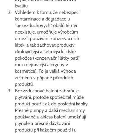
kvalitu.
Vzhledem k tomu, že nebezpečí 
kontaminace a degradace u 
"bezvzduchových" obalů téměř 
neexistuje, umožňuje výrobcům 
omezit používání konzervačních 
látek, a tak zachovat produkty 
ekologičtější a šetrnější k lidské 
pokožce (konzervační látky patří 
mezi nejčastější alergeny v 
kosmetice). To je velká výhoda 
zejména v případě přírodních 
produktů. 
Bezvzduchové balení zabraňuje 
plýtvání, protože spotřebitel může 
produkt použít až do poslední kapky. 
Přesné pumpy a další mechanismy 
používané u airless balení umožňují 
plynulé a přesné dávkování 
produktu při každém použití i u 