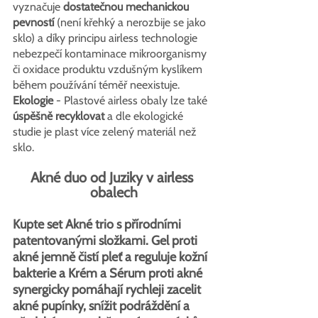
vyznačuje 
dostatečnou mechanickou 
pevností
 (není křehký a nerozbije se jako 
sklo) a díky principu airless technologie 
nebezpečí kontaminace mikroorganismy 
či oxidace produktu vzdušným kyslíkem 
během používání téměř neexistuje. 
Ekologie
 - Plastové airless obaly lze také 
úspěšně recyklovat
 a dle ekologické 
studie je plast více zelený materiál než 
sklo.
Akné duo od Juziky v airless 
obalech
Kupte set Akné trio s přírodními 
patentovanými složkami. Gel proti 
akné jemně čistí pleť a reguluje kožní 
bakterie a Krém a Sérum proti akné 
synergicky pomáhají rychleji zacelit 
akné pupínky, snížit podráždění a 