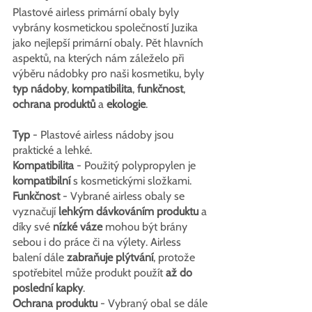
Plastové airless primární obaly byly 
vybrány kosmetickou společností Juzika 
jako nejlepší primární obaly. Pět hlavních 
aspektů, na kterých nám záleželo při 
výběru nádobky pro naši kosmetiku, byly 
typ nádoby
, 
kompatibilita
, 
funkčnost
, 
ochrana produktů
 a 
ekologie
.
Typ
 -
Plastové airless nádoby jsou 
praktické a lehké.
Kompatibilita
 - Použitý polypropylen je 
kompatibilní
 s kosmetickými složkami.
Funkčnost 
- Vybrané airless obaly se 
vyznačují 
lehkým dávkováním produktu
 a 
díky své
 nízké váze
 mohou být brány 
sebou i do práce či na výlety. Airless 
balení dále 
zabraňuje plýtvání
, protože 
spotřebitel může produkt použít 
až do 
poslední kapky
. 
Ochrana produktu 
- Vybraný obal se dále 