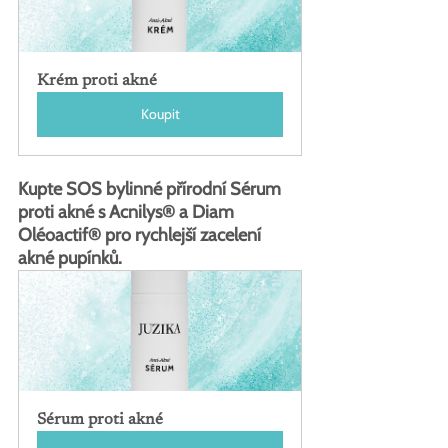
Krém proti akné
Koupit
Kupte SOS bylinné přírodní Sérum 
proti akné s Acnilys® a Diam 
Oléoactif® pro rychlejší zacelení 
akné pupínků.
Sérum proti akné