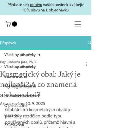
Přihlaste se k
odběru
našich novinek a získejte
10% slevu na 1. objednávku.
Příspěvek
Všechny příspěvky
Mgr. Radomír Jůza, Ph.D.
Všechny příspěvky
2. 5. 2023
Minut čtení: 3
Kosmetický obal: Jaký je
Strava a akné
nejlepší? A co znamená
Kosmetika na akné
airless obal?
Hodnocení a recenze
Aktualizováno:
10. 9. 2025
O pleti a akné
Globální trh kosmetických obalů je 
O Juzice
prakticky rozdělen podle typu 
používaných obalů, přičemž hlavní a 
Zajímavosti