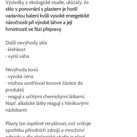
Výsledky z ekologické studie, ukázaly, že 
sklo v porovnání s plastem je horší 
variantou balení kvůli vysoké energetické 
náročnosti při výrobě láhve a její 
hmotnosti ve fázi přepravy
. 
Další nevýhody skla
· křehkost
· vyšší váha
Nevýhoda kovů
· vysoká cena
· mohou uvolňovat kovové částice do 
produktů
· reagují s určitými chemickými látkami. 
Např. alkalické látky reagují s hliníkovými 
nádobami
Plasty lze úspěšně recyklovat, což snižuje 
spotřebu přírodních zdrojů a množství 
odpadu a dle ekologické studie je plast 