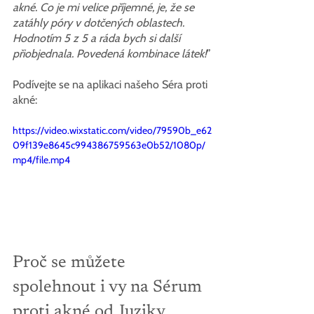
akné. Co je mi velice příjemné, je, že se 
zatáhly póry v dotčených oblastech. 
Hodnotím 5 z 5 a ráda bych si další 
přiobjednala. Povedená kombinace látek!
”
Podívejte se na aplikaci našeho Séra proti 
akné:
https://video.wixstatic.com/video/79590b_e62
09f139e8645c994386759563e0b52/1080p/
mp4/file.mp4
Proč se můžete 
spolehnout i vy na Sérum 
proti akné od Juziky