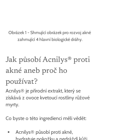
Obrázek 1 - Shrnující obrázek pro rozvoj akné 
zahrnující 4 hlavní biologické dráhy.
Jak působí Acnilys® proti 
akné aneb proč ho 
používat?
Acnilys® je přírodní extrakt, který se 
získává z ovoce kvetoucí rostliny růžové 
myrty.
Co byste o této ingredienci měli vědět:
Acnilys® působí proti akné, 
hydratuje pokožku a nedráždí kůži.