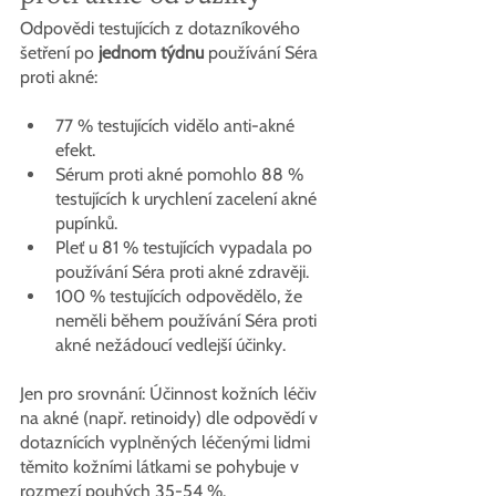
Odpovědi testujících z dotazníkového 
šetření po 
jednom týdnu
 používání Séra 
proti akné:
77 % testujících vidělo anti-akné 
efekt.
Sérum proti akné pomohlo 88 % 
testujících k urychlení zacelení akné 
pupínků.
Pleť u 81 % testujících vypadala po 
používání Séra proti akné zdravěji.
100 % testujících odpovědělo, že 
neměli během používání Séra proti 
akné nežádoucí vedlejší účinky.
Jen pro srovnání: Účinnost kožních léčiv 
na akné (např. retinoidy) dle odpovědí v 
dotaznících vyplněných léčenými lidmi 
těmito kožními látkami se pohybuje v 
rozmezí pouhých 35-54 %.