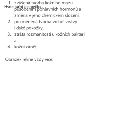
zvýšená tvorba kožního mazu 
Hydratační kosmetika
působením pohlavních hormonů a 
změna v jeho chemickém složení,
pozměněná tvorba vrchní vrstvy 
lidské pokožky,
ztráta rozmanitosti u kožních bakterií 
a
kožní zánět.
Obrázek řekne vždy více: