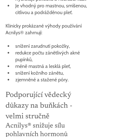
Je vhodný pro mastnou, smíšenou, 
citlivou a podrážděnou pleť.
Klinicky prokázané výhody používání 
Acnilys® zahrnují:
snížení zarudnutí pokožky,
redukce počtu zánětlivých akné 
pupínků,
méně mastná a lesklá pleť,
snížení kožního zánětu,
zjemněné a stažené póry.
Podporující vědecký 
důkazy na buňkách - 
velmi stručně
Acnilys® snižuje sílu 
pohlavních hormonů