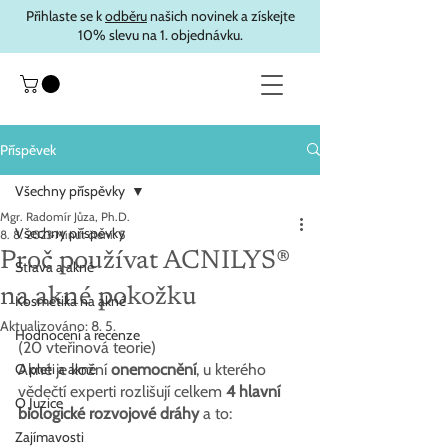
Přihlaste se k
odběru
našich novinek a získejte
10% slevu na 1. objednávku.
Příspěvek
Všechny příspěvky
Mgr. Radomír Jůza, Ph.D.
Všechny příspěvky
8. 8. 2023
Minut čtení: 5
Proč používat ACNILYS®
Strava a akné
na akné pokožku
Kosmetika na akné
Aktualizováno:
8. 5.
Hodnocení a recenze
(20 vteřinová teorie)
O pleti a akné
Akné je kožní 
onemocnění
, u kterého 
vědečtí experti rozlišují celkem
 4 hlavní 
O Juzice
biologické rozvojové dráhy 
a to:
Zajímavosti