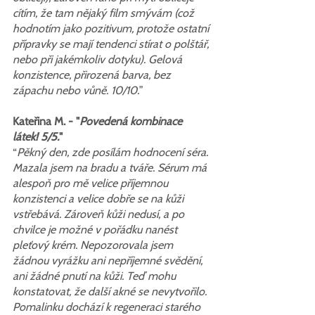
cítím, že tam nějaký film smývám (což 
hodnotím jako pozitivum, protože ostatní 
přípravky se mají tendenci stírat o polštář, 
nebo při jakémkoliv dotyku). Gelová 
konzistence, přirozená barva, bez 
zápachu nebo vůně. 10/10.
”
Kateřina M. - "
Povedená kombinace 
látek! 5/5.
"
“
Pěkný den, zde posílám hodnocení séra. 
Mazala jsem na bradu a tváře. Sérum má 
alespoň pro mě velice příjemnou 
konzistenci a velice dobře se na kůži 
vstřebává. Zároveň kůži nedusí, a po 
chvilce je možné v pořádku nanést 
pleťový krém. Nepozorovala jsem 
žádnou vyrážku ani nepříjemné svědění, 
ani žádné pnutí na kůži. Teď mohu 
konstatovat, že další akné se nevytvořilo. 
Pomalinku dochází k regeneraci starého 