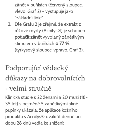
zánět v buňkách (červený sloupec, 
vlevo, Graf 2) - vystupuje jako 
"základní linie".
Dle Grafu 2 je zřejmé, že extrakt z 
růžové myrty (Acnilys®) je schopen 
potlačit zánět
 vyvolaný zánětlivým 
stimulem v buňkách 
o 77 % 
(tyrkysový sloupec, vpravo, Graf 2).
Podporující vědecký 
důkazy na dobrovolnících 
- velmi stručně
Klinická studie s 22 ženami a 20 muži (18-
35 let) s nejméně 5 zánětlivými akné 
pupínky ukázala, že aplikace kožního 
produktu s Acnilys® dvakrát denně po 
dobu 28 dnů vedla ke snížení: 