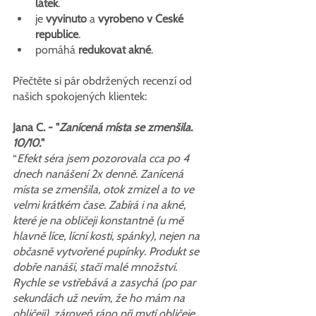
látek
.
je 
vyvinuto
 a 
vyrobeno v České 
republice
.
pomáhá 
redukovat akné
.
Přečtěte si pár obdržených recenzí od 
našich spokojených klientek:
Jana C. - "
Zanícená místa se zmenšila. 
10/10.
"
“
Efekt séra jsem pozorovala cca po 4 
dnech nanášení 2x denně. Zanícená 
místa se zmenšila, otok zmizel a to ve 
velmi krátkém čase. Zabírá i na akné, 
které je na obličeji konstantně (u mě 
hlavně líce, lícní kosti, spánky), nejen na 
občasně vytvořené pupínky. Produkt se 
dobře nanáší, stačí malé množství. 
Rychle se vstřebává a zasychá (po par 
sekundách už nevím, že ho mám na 
obličeji), zároveň ráno při mytí obličeje 