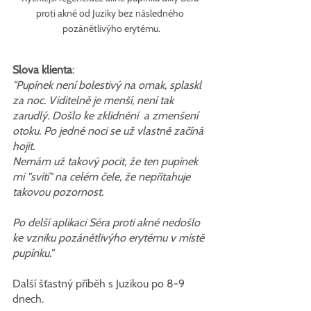
proti akné od Juziky bez následného 
pozánětlivýho erytému.
Slova klienta
:
"Pupínek není bolestivý na omak, splaskl 
za noc. Viditelně je menší, není tak 
zarudlý. Došlo ke zklidnění  a zmenšení 
otoku. Po jedné noci se už vlastně začíná 
hojit.
Nemám už takový pocit, že ten pupínek 
mi "svítí" na celém čele, že nepřitahuje 
takovou pozornost.
Po delší aplikaci Séra proti akné nedošlo 
ke vzniku pozánětlivýho erytému v místě 
pupínku."
Další šťastný příběh s Juzikou po 8-9 
dnech.