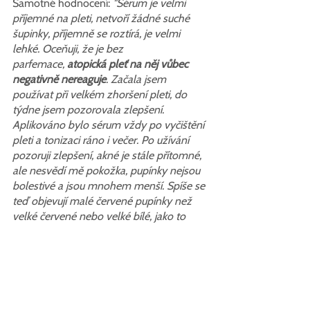
Samotné hodnocení: 
"Sérum je velmi 
příjemné na pleti, netvoří žádné suché 
šupinky, příjemně se roztírá, je velmi 
lehké. Oceňuji, že je bez 
parfemace,
 atopická pleť na něj vůbec 
negativně nereaguje
. Začala jsem 
používat při velkém zhoršení pleti, do 
týdne jsem pozorovala zlepšení. 
Aplikováno bylo sérum vždy po vyčištění 
pleti a tonizaci ráno i večer. Po užívání 
pozoruji zlepšení, akné je stále přítomné, 
ale nesvědí mě pokožka, pupínky nejsou 
bolestivé a jsou mnohem menší. Spíše se 
teď objevují malé červené pupínky než 
velké červené nebo velké bílé, jako to 
bylo před používáním séra."
Další šťastný příběh s Juzikou po 2 
týdnech.
Vlevo je fotka před používáním Séra proti 