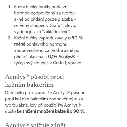
Kožní buňky tvořily pohlavní 
hormon zodpovědný za tvorbu 
akné po přidání pouze placeba - 
červený sloupec v Grafu 1, vlevo, 
vystupuje jako "základní linie".
Kožní buňky vyprodukovaly 
o 90 % 
méně
 pohlavního hormonu 
zodpovědného za tvorbu akné po 
přidání placeba a 
0,1% 
Acnilys®
 - 
tyrkysový sloupec v Grafu 1, vpravo.
Acnilys® působí proti 
kožním bakteriím
Dále bylo prokázáno, že Acnilys® působí 
proti kožním bakteriím zodpovědným za 
tvorbu akné, kdy při použití 1% Acnilys® 
došlo 
ke snížení množení bakterií o 90 %
.
Acnilys® snižuje zánět