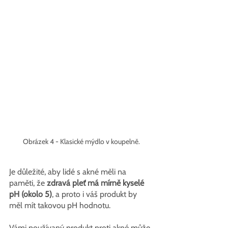
Obrázek 4 - Klasické mýdlo v koupelně.
Je důležité, aby lidé s akné měli na 
paměti, že 
zdravá pleť má mírně kyselé 
pH (okolo 5)
, a proto i váš produkt by 
měl mít takovou pH hodnotu.
Vámi používaný produkt proti akné může 