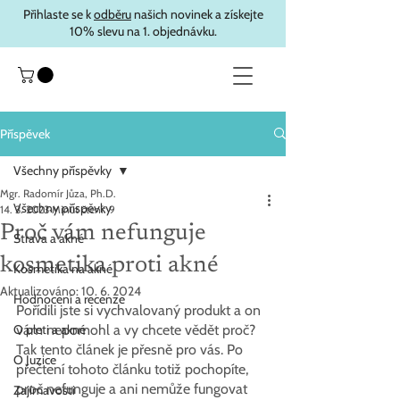
Přihlaste se k
odběru
našich novinek a získejte
10% slevu na 1. objednávku.
Příspěvek
Všechny příspěvky
Mgr. Radomír Jůza, Ph.D.
Všechny příspěvky
14. 3. 2023
Minut čtení: 9
Proč vám nefunguje
Strava a akné
kosmetika proti akné
Kosmetika na akné
Aktualizováno:
10. 6. 2024
Hodnocení a recenze
Pořídili jste si vychvalovaný produkt a on 
O pleti a akné
vám nepomohl a vy chcete vědět proč? 
Tak tento článek je přesně pro vás. Po 
O Juzice
přečtení tohoto článku totiž pochopíte, 
proč nefunguje a ani nemůže fungovat 
Zajímavosti