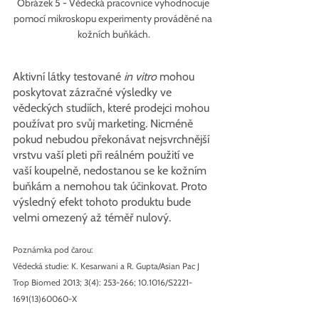
Obrázek 5 - Vědecká pracovnice vyhodnocuje 
pomocí mikroskopu experimenty prováděné na 
kožních buňkách.
Aktivní látky testované 
in vitro
 mohou 
poskytovat zázračné výsledky ve 
vědeckých studiích, které prodejci mohou 
používat pro svůj marketing. Nicméně 
pokud nebudou překonávat nejsvrchnější 
vrstvu vaší pleti při reálném použití ve 
vaší koupelně, nedostanou se ke kožním 
buňkám a nemohou tak účinkovat. Proto 
výsledný efekt tohoto produktu bude 
velmi omezený až téměř nulový. 
Poznámka pod čarou:
Vědecká studie: K. Kesarwani a R. Gupta/Asian Pac J 
Trop Biomed 2013; 3(4): 253-266; 10.1016/S2221-
1691(13)60060-X