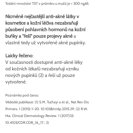
Totální množství TST v průměru u mužů je > 300 ng/dl.
Nicméně nejčastější anti-akné látky v 
kosmetice a kožní léčiva nezabraňují 
působení pohlavních hormonů na kožní 
buňky a "řeší" pouze projevy akné
 a 
vlastně tedy už vytvořené akné pupínky.
Laicky řečeno
:
V současnosti dostupné anti-akné léky 
od kožních lékařů nezabraňují vzniku 
nových pupínků (2) a řeší už pouze 
vytvořené.
Poznámka pod čarou:
Vědecké publikace: (1) S.M. Tuchayi a et al., Nat Rev Dis 
Primers. 1 (2015) 1–20. 10.1038/nrdp.2015.29; (2) R.W. 
Hui, Clinical Dermatology Review. 1 (2017)33. 
10.4103/CDR.CDR_16_17.; 2) 