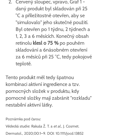
Červený sloupec, vpravo, Graf 1 - 
daný produkt byl skladován při 25 
°C a příležitostně otevřen, aby se 
"simulovalo" jeho skutečné použití. 
Byl otevřen po 1 týdnu, 2 týdnech a 
1, 2, 3 a 6 měsících. Konečný 
obsah 
retinolu 
klesl o 75 %
 po pouhém 
skladování a 6násobném otevření 
za 6 měsíců při 25 °C, tedy pokojové 
teplotě.
Tento produkt měl tedy špatnou 
kombinaci aktivní ingredience a tzv. 
pomocných složek v produktu, kdy 
pomocné složky mají zabránit "rozkladu" 
nestabilní aktivní látky. 
Poznámka pod čarou:
Vědecká studie: Rakuša Ž. T. a 
et al
., J. Cosmet. 
Dermatol., 2020;00:1–9. DOI: 10.1111/jocd.13852