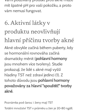
mít špatné pH pro vaši pokožku, a proto 
vám nemusí fungovat.
6. Aktivní látky v 
produktu neovlivňují 
hlavní příčinu tvorby akné
Akné obvykle začíná během puberty, kdy 
se hormonální rovnováha začíná 
dramaticky měnit (
pohlavní hormony
jsou mnohem více tvořeny). Studie 
prokazují, že lidé s akné mají vyšší 
hladiny TST než zdraví jedinci (1). Z 
tohoto důvodu jsou 
pohlavní hormony 
považovány za hlavní "spouštěč" tvorby 
akné
.
Poznámka pod čarou: i ženy mají TST
Totální množství TST v průměru u žen je 20-80 ng/dl.