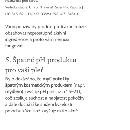
Poznámka pod čarou:
Vědecká studie: Lim S. N. a 
et al
., Scientific Reports | 
(2018) 8:1596 | DOI:10.1038/s41598-017-18454-z
Vámi používaný produkt proti akné může 
obsahovat neprostupné aktivní 
ingredience, a proto vám nemusí 
fungovat.
5. Špatné pH produktu 
pro vaši pleť
Bylo dokázáno, že 
mytí pokožky 
špatným kosmetickým produktem
 (např. 
mýdlem
) zvyšuje pH pleti až o 1.5–2.0, 
což zesiluje suchost a napjatost pokožky 
a dále dochází ke snížení kyselosti 
povrchu kůže, což zvyšuje riziko akné.