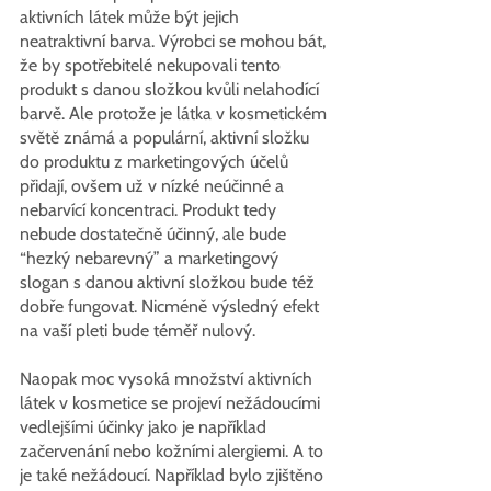
aktivních látek může být jejich 
neatraktivní barva. Výrobci se mohou bát, 
že by spotřebitelé nekupovali tento 
produkt s danou složkou kvůli nelahodící 
barvě. Ale protože je látka v kosmetickém 
světě známá a populární, aktivní složku 
do produktu z marketingových účelů 
přidají, ovšem už v nízké neúčinné a 
nebarvící koncentraci. Produkt tedy 
nebude dostatečně účinný, ale bude 
“hezký nebarevný” a marketingový 
slogan s danou aktivní složkou bude též 
dobře fungovat. Nicméně výsledný efekt 
na vaší pleti bude téměř nulový.
Naopak moc vysoká množství aktivních 
látek v kosmetice se projeví nežádoucími 
vedlejšími účinky jako je například 
začervenání nebo kožními alergiemi. A to 
je také nežádoucí. Například bylo zjištěno 