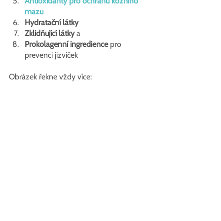
Antioxidanty pro ochranu kožního 
mazu
Hydratační látky
Zklidňující látky 
a
Prokolagenní ingredience 
pro 
prevenci jizviček
Obrázek řekne vždy více: