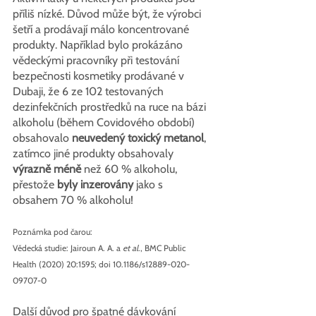
příliš nízké. Důvod může být, že výrobci 
šetří a prodávají málo koncentrované 
produkty. Například bylo prokázáno 
vědeckými pracovníky při testování 
bezpečnosti kosmetiky prodávané v 
Dubaji, že 6 ze 102 testovaných 
dezinfekčních prostředků na ruce na bázi 
alkoholu (během Covidového období) 
obsahovalo 
neuvedený toxický metanol
, 
zatímco jiné produkty obsahovaly
výrazně méně
 než 60 % alkoholu, 
přestože 
byly inzerovány
 jako s 
obsahem 70 % alkoholu!
Poznámka pod čarou:
Vědecká studie: Jairoun A. A. a 
et al
., BMC Public 
Health (2020) 20:1595; doi 10.1186/s12889-020-
09707-0
Další důvod pro špatné dávkování 