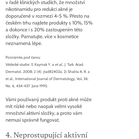
v řadě klinických studiích, že množství 
nikotinamidu pro redukci akné je 
doporučené v rozmezí 4-5 %. Přesto na 
českém trhu najdete produkty s 10%, 15% 
a dokonce i s 20% zastoupením této 
složky. Pamatujte, více v kosmetice 
neznamená lépe.
Poznámka pod čarou:
Vědecké studie: 1) Kaymak Y. a 
et al
., J. Turk. Acad. 
Dermatol. 2008; 2 (4): jtad82402a; 2) Shalita A. R. a 
et al., International Journal of Dermatology, VoL 34, 
No. 6, 434-437. June 1995.
Vámi používaný produkt proti akné může 
mít nízké nebo naopak velmi vysoké 
množství aktivní složky, a proto vám 
nemusí správně fungovat.
4. Neprostupující aktivní 