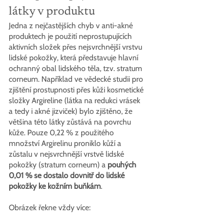
látky v produktu
Jedna z nejčastějších chyb v anti-akné 
produktech je použití neprostupujících 
aktivních složek přes nejsvrchnější vrstvu 
lidské pokožky, která představuje hlavní 
ochranný obal lidského těla, tzv. stratum 
corneum. Například ve vědecké studii pro 
zjištění prostupnosti přes kůži kosmetické 
složky Argireline (látka na redukci vrásek 
a tedy i akné jizviček) bylo zjištěno, že 
většina této látky zůstává na povrchu 
kůže. Pouze 0,22 % z použitého 
množství Argirelinu proniklo kůží a 
zůstalu v nejsvrchnější vrstvě lidské 
pokožky (stratum corneum) a 
pouhých 
0,01 % se dostalo dovnitř do lidské 
pokožky ke kožním buňkám
.
Obrázek řekne vždy více: