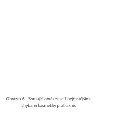
Obrázek 6 - Shrnující obrázek se 7 nejčastějšími 
chybami kosmetiky proti akné.
Co tedy používat, abyste 
se zbavili svého akné?