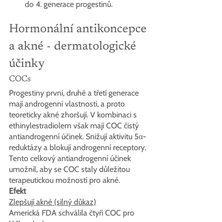
do 4. generace progestinů.
Hormonální antikoncepce 
a akné - dermatologické 
účinky
COCs
Progestiny první, druhé a třetí generace 
mají androgenní vlastnosti, a proto 
teoreticky akné zhoršují. V kombinaci s 
ethinylestradiolem však mají COC čistý 
antiandrogenní účinek. Snižují aktivitu 5α-
reduktázy a blokují androgenní receptory. 
Tento celkový antiandrogenní účinek 
umožnil, aby se COC staly důležitou 
terapeutickou možností pro akné.
Efekt
Zlepšují akné (silný důkaz)
Americká FDA schválila čtyři COC pro 