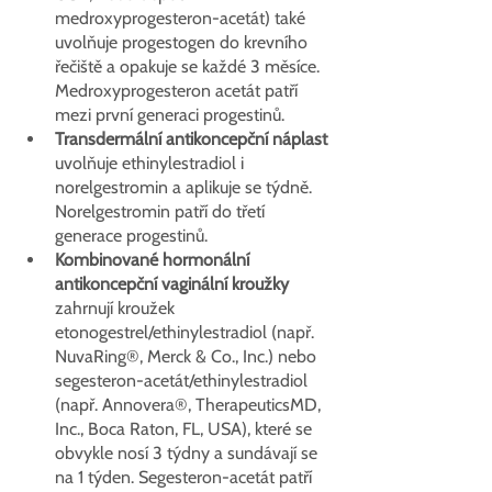
medroxyprogesteron-acetát) také 
uvolňuje progestogen do krevního 
řečiště a opakuje se každé 3 měsíce. 
Medroxyprogesteron acetát patří 
mezi první generaci progestinů.
Transdermální antikoncepční náplast
uvolňuje ethinylestradiol i 
norelgestromin a aplikuje se týdně. 
Norelgestromin patří do třetí 
generace progestinů.
Kombinované hormonální 
antikoncepční vaginální kroužky
zahrnují kroužek 
etonogestrel/ethinylestradiol (např. 
NuvaRing®, Merck & Co., Inc.) nebo 
segesteron-acetát/ethinylestradiol 
(např. Annovera®, TherapeuticsMD, 
Inc., Boca Raton, FL, USA), které se 
obvykle nosí 3 týdny a sundávají se 
na 1 týden. Segesteron-acetát patří 