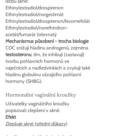
léčbu akné:
Ethinylestradiol/drospirenon
Ethinylestradiol/norgestimát
Ethinylestradiol/drospirenon/levomefolát
Ethinylestradiol/norethindron-
acetát/fumarát železnatý
Mechanismus působení - trocha biologie
COC snižují hladinu androgenů, zejména 
testosteronu
, tím, že inhibují (zastavují) 
tvorbu pohlavních hormonů ve 
vaječnících a nadledvinkách a zvyšují také 
hladinu globulinu vázajícího pohlavní 
hormony (SHBG).
Hormonální vaginální kroužky
Uživatelky vaginálního kroužku 
popisovali zlepšení v akné.
Efekt
Zlepšuje akné (střední důkazy)