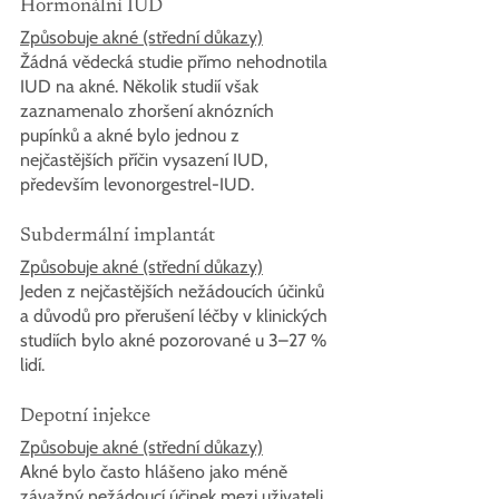
Hormonální IUD
Způsobuje akné (střední důkazy)
Žádná vědecká studie přímo nehodnotila 
IUD na akné. Několik studií však 
zaznamenalo zhoršení aknózních 
pupínků a akné bylo jednou z 
nejčastějších příčin vysazení IUD, 
především levonorgestrel-IUD.
Subdermální implantát
Způsobuje akné (střední důkazy)
Jeden z nejčastějších nežádoucích účinků 
a důvodů pro přerušení léčby v klinických 
studiích bylo akné pozorované u 3–27 % 
lidí.
Depotní injekce
Způsobuje akné (střední důkazy)
Akné bylo často hlášeno jako méně 
závažný nežádoucí účinek mezi uživateli.