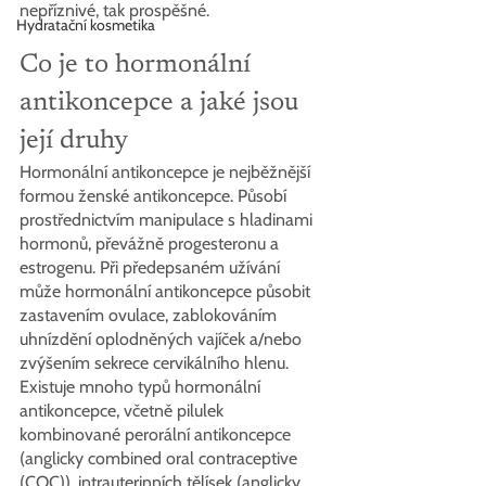
nepříznivé, tak prospěšné.
Hydratační kosmetika
Co je to hormonální 
antikoncepce a jaké jsou 
její druhy
Hormonální antikoncepce je nejběžnější 
formou ženské antikoncepce. Působí 
prostřednictvím manipulace s hladinami 
hormonů, převážně progesteronu a 
estrogenu. Při předepsaném užívání 
může hormonální antikoncepce působit 
zastavením ovulace, zablokováním 
uhnízdění oplodněných vajíček a/nebo 
zvýšením sekrece cervikálního hlenu. 
Existuje mnoho typů hormonální 
antikoncepce, včetně pilulek 
kombinované perorální antikoncepce 
(anglicky combined oral contraceptive 
(COC)), intrauterinních tělísek (anglicky 