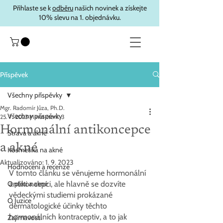
Přihlaste se k
odběru
našich novinek a získejte
10% slevu na 1. objednávku.
Příspěvek
Všechny příspěvky
Mgr. Radomír Jůza, Ph.D.
Všechny příspěvky
25. 7. 2023
Minut čtení: 3
Hormonální antikoncepce
Strava a akné
a akné
Kosmetika na akné
Aktualizováno:
1. 9. 2023
Hodnocení a recenze
V tomto článku se věnujeme hormonální 
O pleti a akné
antikoncepci, ale hlavně se dozvíte 
vědeckými studiemi prokázané 
O Juzice
dermatologické účinky těchto 
hormonálních kontraceptiv, a to jak 
Zajímavosti