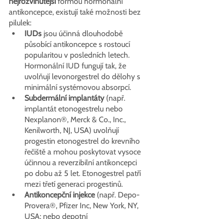
nejrozvinutější 
formou hormonální 
antikoncepce, existují také možnosti bez 
pilulek:
IUDs
 jsou účinná dlouhodobě 
působící antikoncepce s rostoucí 
popularitou v posledních letech. 
Hormonální IUD fungují tak, že 
uvolňují levonorgestrel do dělohy s 
minimální systémovou absorpcí.
Subdermální implantáty
 (např. 
implantát etonogestrelu nebo 
Nexplanon®, Merck & Co., Inc., 
Kenilworth, NJ, USA) uvolňují 
progestin etonogestrel do krevního 
řečiště a mohou poskytovat vysoce 
účinnou a reverzibilní antikoncepci 
po dobu až 5 let. Etonogestrel patří 
mezi třetí generaci progestinů.
Antikoncepční injekce
 (např. Depo-
Provera®, Pfizer Inc, New York, NY, 
USA; nebo depotní 