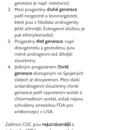
generace je např. mestranol.
Mezi progestiny 
druhé generace
patří norgestrel a levonorgestrel, 
které jsou z hlediska androgenity 
ještě účinnější. Estrogenní složkou je 
pak ethinylestradiol.
Progestiny 
třetí generace
, např. 
desogestrelu a gestodenu, jsou 
méně androgenní než dřívější 
sloučeniny.
Jediným progestinem 
čtvrté 
generace
 dostupným ve Spojených 
státech je drospirenon. Mezi další 
antiandrogenní sloučeniny čtvrté 
generace patří cyproteron-acetát a 
chlormadinon-acetát, avšak nejsou 
schváleny americkou FDA pro 
antikoncepci v USA.
Zatímco COC jsou 
nejuznávanější
 a 