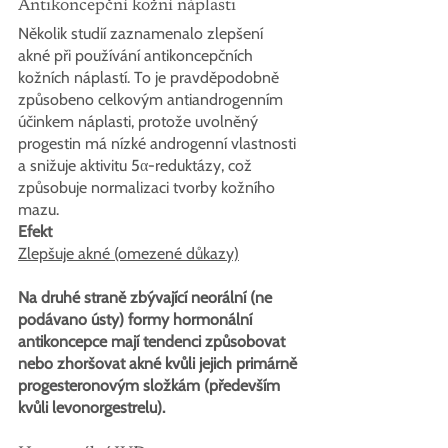
Antikoncepční kožní náplasti
Několik studií zaznamenalo zlepšení 
akné při používání antikoncepčních 
kožních náplastí. To je pravděpodobně 
způsobeno celkovým antiandrogenním 
účinkem náplasti, protože uvolněný 
progestin má nízké androgenní vlastnosti 
a snižuje aktivitu 5α-reduktázy, což 
způsobuje normalizaci tvorby kožního 
mazu.
Efekt
Zlepšuje akné (omezené důkazy)
Na druhé straně zbývající neorální (ne 
podávano ústy) formy hormonální 
antikoncepce mají tendenci způsobovat 
nebo zhoršovat akné kvůli jejich primárně 
progesteronovým složkám (především 
kvůli levonorgestrelu).