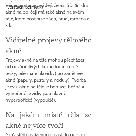
Vědecké studie uvádějí, že asi 50 % lidí s 
Hydratační kosmetika
akné na obličeji má také akné na svém 
těle, které postihuje záda, hruď, ramena a 
krk.
Viditelné projevy tělového 
akné
Projevy akné na těle mohou přecházet 
od nezánětlivých komedonů (černé 
tečky, bílé malé hlavičky) po zánětlivé 
akné (papuly, pustuly a noduly). Tvorba 
jizev u akné na těle je bohužel běžná a 
vytvořené jizvičky jsou hlavně 
hypertrofické (vypouklé).
Na jakém místě těla se 
akné nejvíce tvoří
Nejčastěji postiženou oblastí trupu jsou 