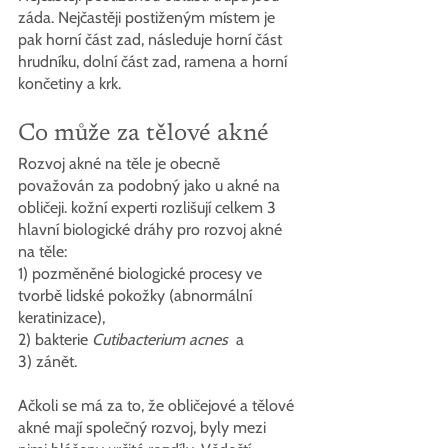
záda. Nejčastěji postiženým místem je 
pak horní část zad, následuje horní část 
hrudníku, dolní část zad, ramena a horní 
končetiny a krk.
Co může za tělové akné
Rozvoj akné na těle je obecně 
považován za podobný jako u akné na 
obličeji. kožní experti rozlišují celkem 3 
hlavní biologické dráhy pro rozvoj akné 
na těle:
1) pozměněné biologické procesy ve 
tvorbě lidské pokožky (abnormální 
keratinizace),
2) bakterie 
Cutibacterium acnes
  a 
3) zánět. 
Ačkoli se má za to, že obličejové a tělové 
akné mají společný rozvoj, byly mezi 