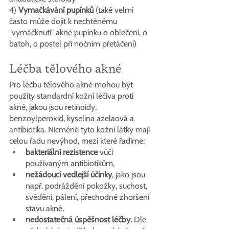
4) 
Vymačkávání pupínků
 (také velmi 
často může dojít k nechtěnému 
"vymáčknutí" akné pupínku o oblečení, o 
batoh, o postel při nočním přetáčení)
Léčba tělového akné
Pro léčbu tělového akné mohou být 
použity standardní kožní léčiva proti 
akné, jakou jsou retinoidy, 
benzoylperoxid, kyselina azelaová a 
antibiotika. Nicméně tyto kožní látky mají 
celou řadu nevýhod, mezi které řadíme:
bakteriální rezistence
 vůči 
používaným antibiotikům,
nežádoucí vedlejší účinky
, jako jsou 
např. podráždění pokožky, suchost, 
svědění, pálení, přechodné zhoršení 
stavu akné,
nedostatečná úspěšnost léčby. 
Dle 