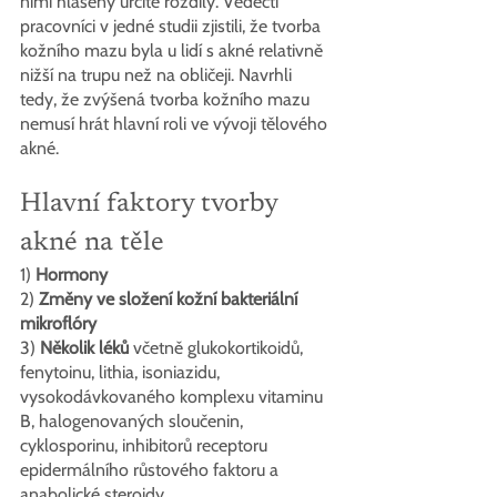
nimi hlášeny určité rozdíly. Vědečtí 
pracovníci v jedné studii zjistili, že tvorba 
kožního mazu byla u lidí s akné relativně 
nižší na trupu než na obličeji. Navrhli 
tedy, že zvýšená tvorba kožního mazu 
nemusí hrát hlavní roli ve vývoji tělového 
akné.
Hlavní faktory tvorby 
akné na těle
1) 
Hormony
2) 
Změny ve složení kožní bakteriální 
mikroflóry
3) 
Několik léků
 včetně glukokortikoidů, 
fenytoinu, lithia, isoniazidu, 
vysokodávkovaného komplexu vitaminu 
B, halogenovaných sloučenin, 
cyklosporinu, inhibitorů receptoru 
epidermálního růstového faktoru a 
anabolické steroidy