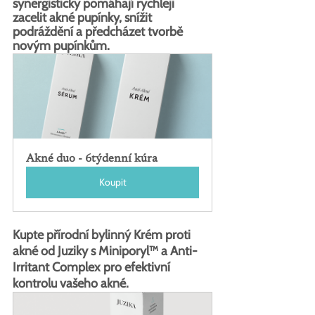
synergisticky pomáhají rychleji 
zacelit akné pupínky, snížit 
podráždění a předcházet tvorbě 
novým pupínkům.
Akné duo - 6týdenní kúra
Koupit
Kupte přírodní bylinný Krém proti 
akné od Juziky s Miniporyl™ a Anti-
Irritant Complex pro efektivní 
kontrolu vašeho akné.