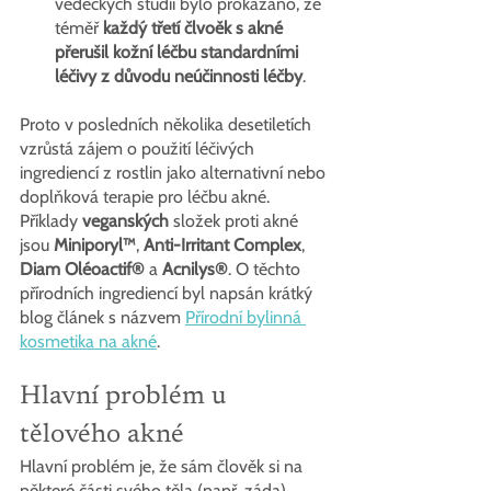
vědeckých studií bylo prokázáno, že 
téměř
 každý třetí člvoěk s akné 
přerušil kožní léčbu standardními 
léčivy z důvodu neúčinnosti léčby
.
Proto v posledních několika desetiletích 
vzrůstá zájem o použití léčivých 
ingrediencí z rostlin jako alternativní nebo 
doplňková terapie pro léčbu akné. 
Příklady 
veganských 
složek proti akné 
jsou 
Miniporyl™
, 
Anti-Irritant Complex
, 
Diam Oléoactif®
 a 
Acnilys®
. O těchto 
přírodních ingrediencí byl napsán krátký 
blog článek s názvem 
Přírodní bylinná 
kosmetika na akné
.
Hlavní problém u 
tělového akné
Hlavní problém je, že sám člověk si na 
některé části svého těla (např. záda) 