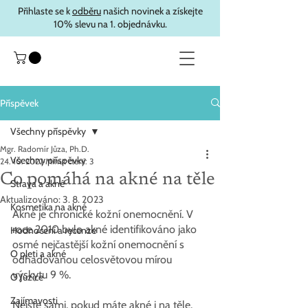
Přihlaste se k
odběru
našich novinek a získejte
10% slevu na 1. objednávku.
Příspěvek
Všechny příspěvky
Mgr. Radomír Jůza, Ph.D.
Všechny příspěvky
24. 10. 2022
Minut čtení: 3
Co pomáhá na akné na těle
Strava a akné
Aktualizováno:
3. 8. 2023
Kosmetika na akné
Akné je chronické kožní onemocnění. V 
roce 2010 bylo akné identifikováno jako 
Hodnocení a recenze
osmé nejčastější kožní onemocnění s 
O pleti a akné
odhadovanou celosvětovou mírou 
výskytu 9 %. 
O Juzice
Zajímavosti
Nejste sami, pokud máte akné i na těle. 