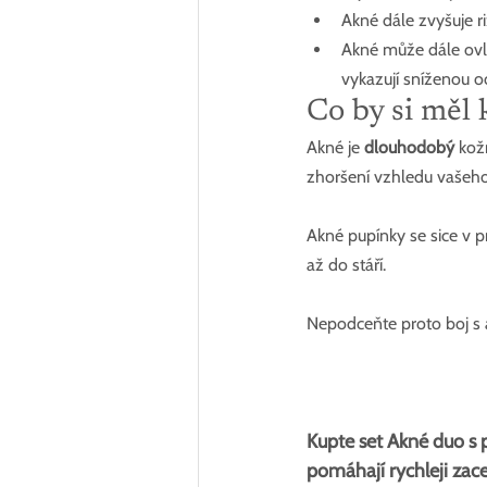
Akné dále zvyšuje ri
Akné může dále ovliv
vykazují sníženou o
Co by si měl
Akné je 
dlouhodobý
 kož
zhoršení vzhledu vašeho 
Akné pupínky se sice v p
až do stáří.
Nepodceňte proto boj s 
Kupte set Akné duo s 
pomáhají rychleji zac