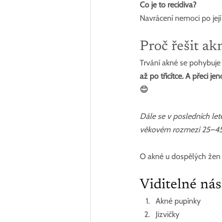
Co je to recidiva?
Navrácení nemoci po je
Proč řešit a
Trvání akné se pohybuje 
až po třicítce. A přeci 
😊
Dále se v posledních let
věkovém rozmezí 25–45 
O akné u dospělých žen 
Viditelné ná
Akné pupínky
Jizvičky