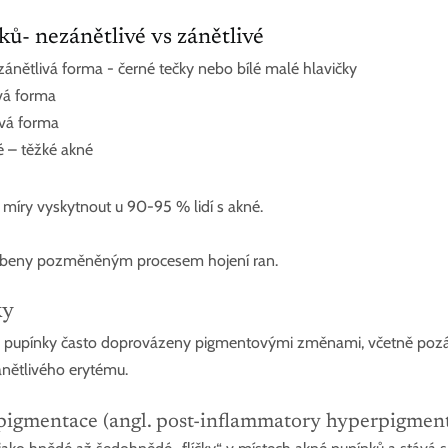
ů- nezánětlivé vs zánětlivé
nětlivá forma - černé tečky nebo bílé malé hlavičky
vá forma
ivá forma
é – těžké akné
 míry vyskytnout u 90-95 % lidí s akné. 
sobeny pozměněným procesem hojení ran. 
ky
ou pupínky často doprovázeny pigmentovými změnami, včetně pozá
nětlivého erytému.
pigmentace (angl. post-inflammatory hyperpigment