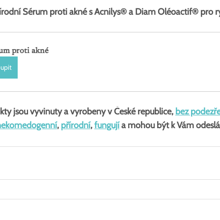
rodní Sérum proti akné s Acnilys® a Diam Oléoactif® pro ryc
um proti akné
upit
kty jsou vyvinuty a vyrobeny v České republice, 
bez podezře
nekomedogenní
, 
přírodní
, 
fungují
 a mohou být k Vám odeslá