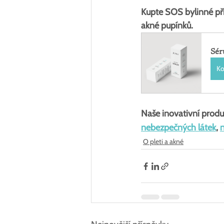
Kupte SOS bylinné pří
akné pupínků.
Sér
Ko
Naše inovativní produ
nebezpečných látek
, 
O pleti a akné