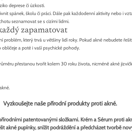
ziko deprese či úzkosti.
nit spánek, školu či práci. Dále pak každodenní aktivity nebo i vzt
chotu seznamovat se s cizími lidmi.
 každý zapamatovat
ní problém, který trvá u většiny lidí roky. Pokud akné nebudete řešit
obličeje a poté i vaší psychické pohody.
růměru přestanou tvořit kolem 30 roku života, nicméně akné jizvič
akné.
Vyzkoušejte naše přírodní produkty proti akné.
přírodními patentovanými složkami. Krém a Sérum proti akn
elit akné pupínky, snížit podráždění a předcházet tvorbě n