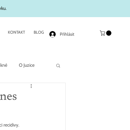
vku.
KONTAKT
BLOG
Přihlásit
akné
O Juzice
dnes
 recidivy. 