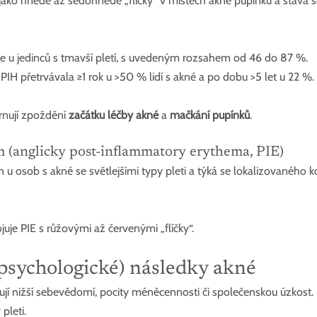
jako hnědé až šedohnědé „flíčky“ v místech akné pupínků a stává se
uje u jedinců s tmavší pletí, s uvedeným rozsahem od 46 do 87 %. 
PIH přetrvávala ≥1 rok u >50 % lidí s akné a po dobu >5 let u 22 %.
rnují zpoždění 
začátku léčby akné
 a 
mačkání pupínků
.
m (anglicky post-inflammatory erythema, PIE)
 u osob s akné se světlejšími typy pleti a týká se lokalizovaného k
je PIE s růžovými až červenými „flíčky“.
(psychologické) následky akné
zují nižší sebevědomí, pocity méněcennosti či společenskou úzkost. 
pleti. 