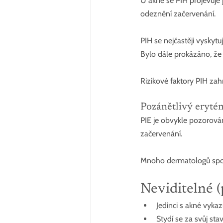
U akné se PIH projevuje 
odeznění začervenání.
PIH se nejčastěji vyskyt
Bylo dále prokázáno, že 
Rizikové faktory PIH zah
Pozánětlivý eryté
PIE je obvykle pozorován
začervenání. 
Mnoho dermatologů spoju
Neviditelné 
Jedinci s akné vyka
Stydí se za svůj stav 