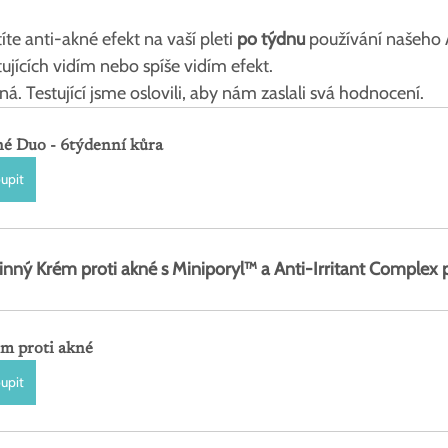
te anti-akné efekt na vaší pleti 
po týdnu
 používání našeho 
tujících vidím nebo spíše vidím efekt.
á. Testující jsme oslovili, aby nám zaslali svá hodnocení.
é Duo - 6týdenní kůra
upit
inný Krém proti akné s Miniporyl™ a Anti-Irritant Complex p
m proti akné
upit