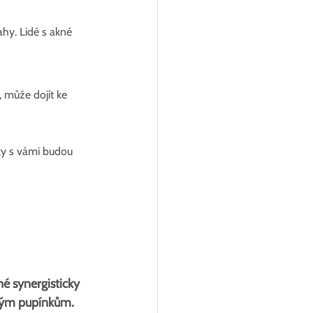
ahy. Lidé s akné 
, může dojít ke 
ky s vámi budou 
é synergisticky 
ovým pupínkům.