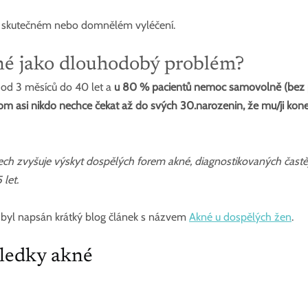
jí skutečném nebo domnělém vyléčení.
kné jako dlouhodobý problém?
od 3 měsíců do 40 let a 
u 80 % pacientů nemoc samovolně (bez 
jenom asi nikdo nechce čekat až do svých 30.narozenin, že mu/ji kon
ech zvyšuje výskyt dospělých forem akné, diagnostikovaných častěj
let.
byl napsán krátký blog článek s názvem 
Akné u dospělých žen
.
sledky akné