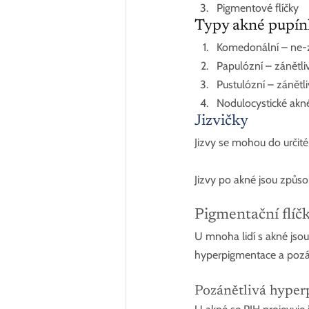
Pigmentové flíčky
Typy akné pupínk
Komedonální – ne-zá
Papulózní – zánětli
Pustulózní – zánětl
Nodulocystické akn
Jizvičky
Jizvy se mohou do určité
Jizvy po akné jsou způ
Pigmentační flíč
U mnoha lidí s akné js
hyperpigmentace a pozá
Pozánětlivá hyper