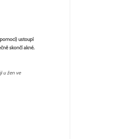
pomoci) ustoupí 
ečně skončí akné. 
i u žen ve 