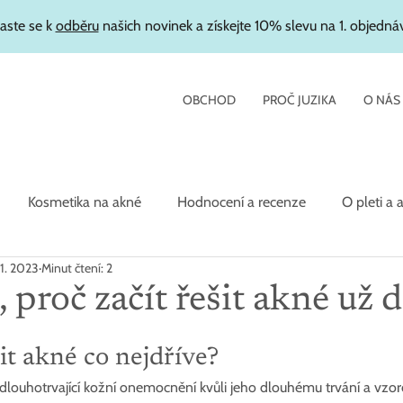
laste se k
odběru
našich novinek a získejte 10% slevu na 1. objedná
OBCHOD
PROČ JUZIKA
O NÁS
Kosmetika na akné
Hodnocení a recenze
O pleti a 
 1. 2023
Minut čtení: 2
etika
 proč začít řešit akné už 
it akné co nejdříve?  
dlouhotrvající kožní onemocnění kvůli jeho dlouhému trvání a vzorci