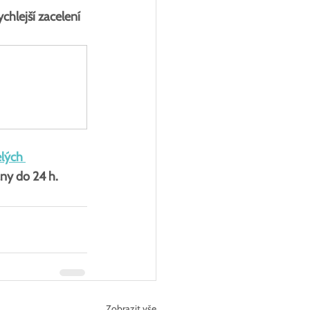
hlejší zacelení 
lých 
ny do 24 h.
Zobrazit vše