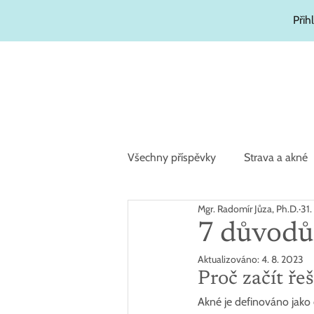
Přih
Všechny příspěvky
Strava a akné
Mgr. Radomír Jůza, Ph.D.
31.
Zajímavosti
Hydratační kosm
7 důvodů,
Aktualizováno:
4. 8. 2023
Proč začít řeš
Akné je definováno jako 