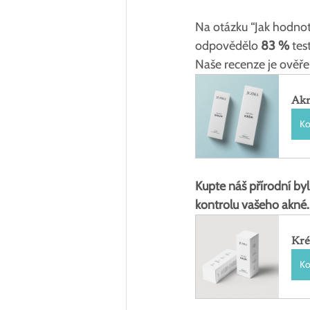
Na otázku “Jak hodnotí
odpovědělo 
83 %
 tes
Naše recenze je ověřen
Akn
Ko
Kupte náš přírodní byl
kontrolu vašeho akné.
Kré
Ko