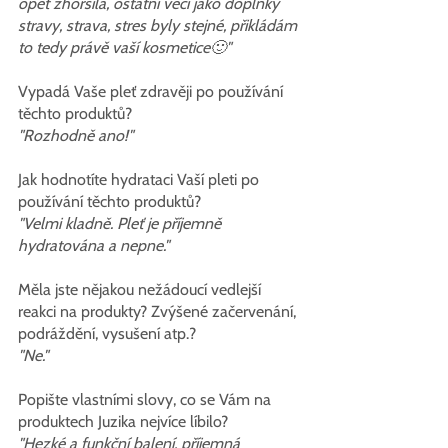
opět zhoršila, ostatní věci jako doplňky 
stravy, strava, stres byly stejné, přikládám 
to tedy právě vaší kosmetice🙂"
Vypadá Vaše pleť zdravěji po používání 
těchto produktů?
"Rozhodně ano!"
Jak hodnotíte hydrataci Vaší pleti po 
používání těchto produktů?
"Velmi kladně. Pleť je příjemně 
hydratována a nepne."
Měla jste nějakou nežádoucí vedlejší 
reakci na produkty? Zvýšené začervenání, 
podráždění, vysušení atp.?
"Ne."
Popište vlastními slovy, co se Vám na 
produktech Juzika nejvíce líbilo?
"Hezké a funkční balení, příjemná 