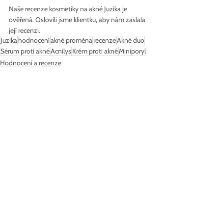
Naše recenze kosmetiky na akné Juzika je 
ověřená. Oslovili jsme klientku, aby nám zaslala 
její recenzi.
Juzika
hodnocení
akné proměna
recenze
Akné duo
Sérum proti akné
Acnilys
Krém proti akné
Miniporyl
Hodnocení a recenze
Zobrazit vše
Nejnovější příspěvky