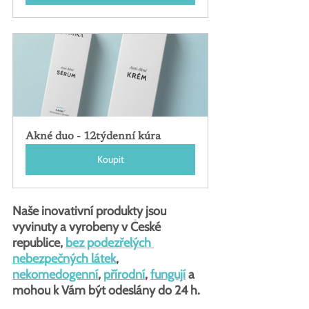
Akné duo - 12týdenní kúra
Koupit
Naše inovativní produkty jsou 
vyvinuty a vyrobeny v České 
republice, 
bez podezřelých 
nebezpečných látek
, 
nekomedogenní
, 
přírodní
, 
fungují
 a 
mohou k Vám být odeslány do 24 h.