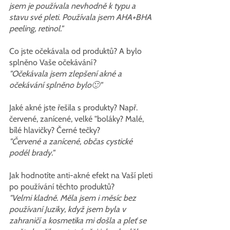
jsem je používala nevhodně k typu a 
stavu své pleti. Používala jsem AHA+BHA 
peeling, retinol."
Co jste očekávala od produktů? A bylo 
splněno Vaše očekávání?
"Očekávala jsem zlepšení akné a 
očekávání splněno bylo🙂"
Jaké akné jste řešila s produkty? Např. 
červené, zanícené, velké "boláky? Malé, 
bílé hlavičky? Černé tečky?
"Červené a zanícené, občas cystické 
podél brady."
Jak hodnotíte anti-akné efekt na Vaší pleti 
po používání těchto produktů?
"Velmi kladně. Měla jsem i měsíc bez 
používaní Juziky, když jsem byla v 
zahraničí a kosmetika mi došla a pleť se 