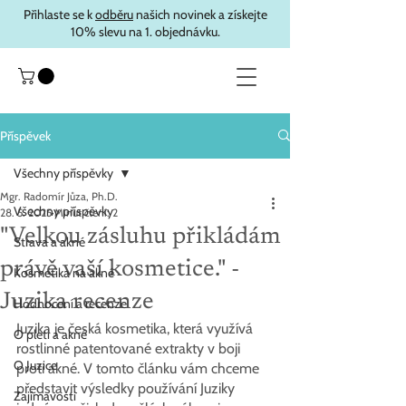
Přihlaste se k
odběru
našich novinek a získejte
10% slevu na 1. objednávku.
Příspěvek
Všechny příspěvky
Mgr. Radomír Jůza, Ph.D.
Všechny příspěvky
28. 5. 2025
Minut čtení: 2
"Velkou zásluhu přikládám
Strava a akné
právě vaší kosmetice." -
Kosmetika na akné
Juzika recenze
Hodnocení a recenze
Juzika je česká kosmetika, která využívá 
O pleti a akné
rostlinné patentované extrakty v boji 
O Juzice
proti akné. V tomto článku vám chceme 
představit výsledky používání Juziky 
Zajímavosti