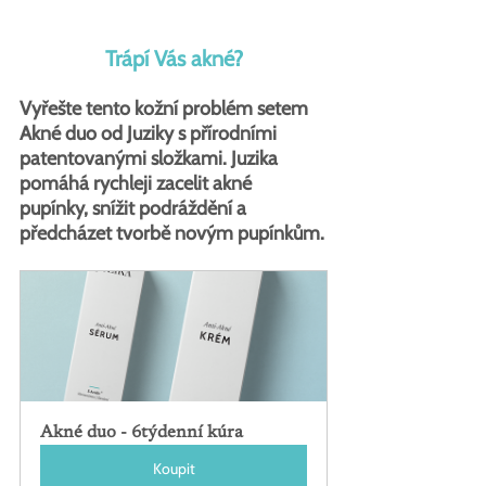
Trápí Vás akné?
Vyřešte tento kožní problém setem 
Akné duo od Juziky s přírodními 
patentovanými složkami. Juzika 
pomáhá rychleji zacelit akné 
pupínky, snížit podráždění a 
předcházet tvorbě novým pupínkům.
Akné duo - 6týdenní kúra
Koupit