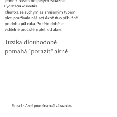
jedné z našich dospělých zákaznic.
Hydratační kosmetika
Klientka se suchým až smíšeným typem 
pleti používala náš 
set Akné duo 
přibližně 
po dobu 
půl roku
. Po této době je 
viditelné pročištění pleti od akné.
Juzika dlouhodobě 
pomáhá "porazit" akné
Fotka 1 - Akné proměna naší zákaznice.