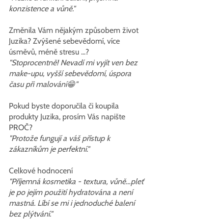
konzistence a vůně."
Změnila Vám nějakým způsobem život 
Juzika? Zvýšené sebevědomí, více 
úsměvů, méně stresu ...?
"Stoprocentně! Nevadí mi vyjít ven bez 
make-upu, vyšší sebevědomí, úspora 
času při malování😁"
Pokud byste doporučila či koupila 
produkty Juzika, prosím Vás napište 
PROČ?
"Protože fungují a váš přístup k 
zákazníkům je perfektní."
Celkové hodnocení
"Příjemná kosmetika - textura, vůně…pleť 
je po jejím použití hydratována a není 
mastná. Líbí se mi i jednoduché balení 
bez plýtvání."