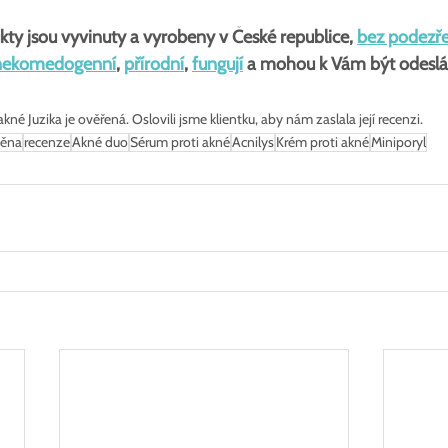
kty jsou vyvinuty a vyrobeny v České republice, 
bez podezře
nekomedogenní
, 
přírodní
, 
fungují
 a mohou k Vám být odeslá
é Juzika je ověřená. Oslovili jsme klientku, aby nám zaslala její recenzi.
měna
recenze
Akné duo
Sérum proti akné
Acnilys
Krém proti akné
Miniporyl