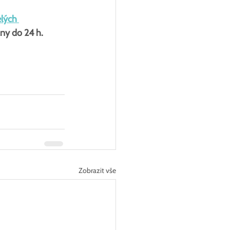
lých 
ny do 24 h.
Zobrazit vše