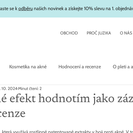
laste se k
odběru
našich novinek a získejte 10% slevu na 1. objedná
OBCHOD
PROČ JUZIKA
O NÁS
Kosmetika na akné
Hodnocení a recenze
O pleti a 
. 10. 2024
Minut čtení: 2
etika
é efekt hodnotím jako zázr
cenze
a, která využívá rostlinné patentované extrakty v boji proti akné. V