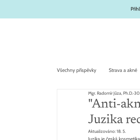
Přih
Všechny příspěvky
Strava a akné
Mgr. Radomír Jůza, Ph.D.
30
Zajímavosti
Hydratační kosm
"Anti-akn
Juzika re
Aktualizováno:
18. 5.
Juzika je česká kosmetik