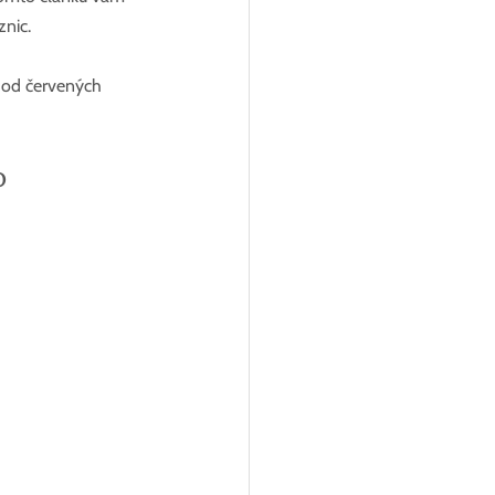
nic.
i od červených 
o 