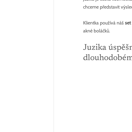
chceme představit výsle
Klientka používá náš 
set
akné boláčků.
Juzika úspěšn
dlouhodobém