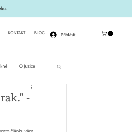
vku.
KONTAKT
BLOG
Přihlásit
akné
O Juzice
ak." -
 tomto článku vám 