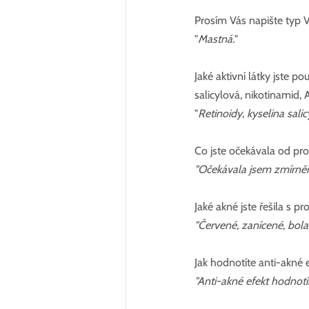
Prosím Vás napište typ V
"
Mastná.
"
Jaké aktivní látky jste p
salicylová, nikotinamid, A
"
Retinoidy, kyselina sali
Co jste očekávala od pr
"Očekávala jsem zmírněn
Jaké akné jste řešila s p
"Červené, zanícené, bola
Jak hodnotíte anti-akné 
"Anti-akné efekt hodnotí