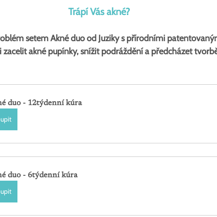
Trápí Vás akné?
roblém setem Akné duo od Juziky s přírodními patentovaným
i zacelit akné pupínky, snížit podráždění a předcházet tvor
é duo - 12týdenní kúra
upit
é duo - 6týdenní kúra
upit