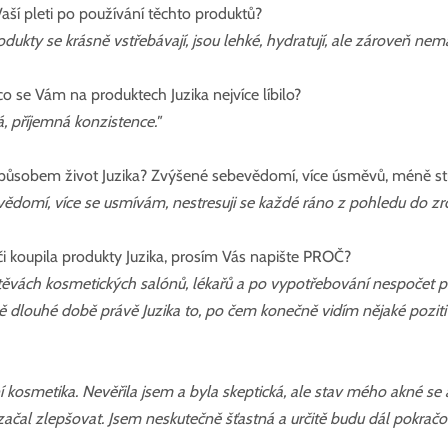
Vaší pleti po používání těchto produktů?
odukty se krásně vstřebávají, jsou lehké, hydratují, ale zároveň nema
co se Vám na produktech Juzika nejvíce líbilo?
á, příjemná konzistence."
sobem život Juzika? Zvýšené sebevědomí, více úsměvů, méně stre
vědomí, více se usmívám, nestresuji se každé ráno z pohledu do zrc
i koupila produkty Juzika, prosím Vás napište PROČ?
ěvách kosmetických salónů, lékařů a po vypotřebování nespočet pr
 dlouhé době právě Juzika to, po čem konečně vidím nějaké poziti
ní kosmetika. Nevěřila jsem a byla skeptická, ale stav mého akné se
ačal zlepšovat. Jsem neskutečně šťastná a určitě budu dál pokračo