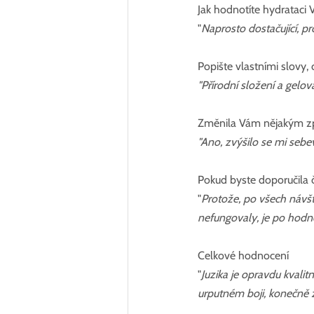
Jak hodnotíte hydrataci 
"
Naprosto dostačující, pr
Popište vlastními slovy, 
"Přírodní složení a gelov
Změnila Vám nějakým způ
"Ano, zvýšilo se mi sebe
Pokud byste doporučila č
"
Protože, po všech návšt
nefungovaly, je po hodně
Celkové hodnocení
"
Juzika je opravdu kvalit
urputném boji, konečně z