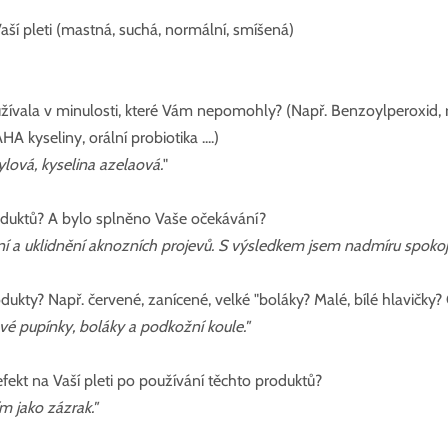
aší pleti (mastná, suchá, normální, smíšená)
oužívala v minulosti, které Vám nepomohly? (Např. Benzoylperoxid, r
HA kyseliny, orální probiotika ....)
cylová, kyselina azelaová.
"
oduktů? A bylo splněno Vaše očekávání?
í a uklidnění aknozních projevů. S výsledkem jsem nadmíru spoko
rodukty? Např. červené, zanícené, velké "boláky? Malé, bílé hlavičky?
vé pupínky, boláky a podkožní koule."
efekt na Vaší pleti po používání těchto produktů?
m jako zázrak."