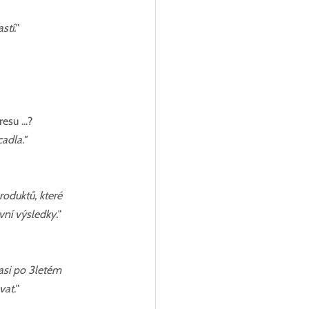
stí.
"
su ...?
adla."
oduktů, které 
vní výsledky.
"
 asi po 3letém 
vat.
"