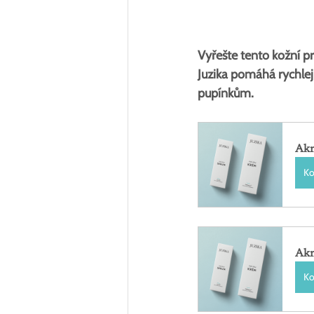
Vyřešte tento kožní p
Juzika pomáhá rychlej
pupínkům.
Akn
Ko
Akn
Ko