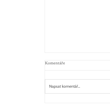
Komentáře
Napsat komentář...
"Produkty jsou fajn." - Juzika
recenze