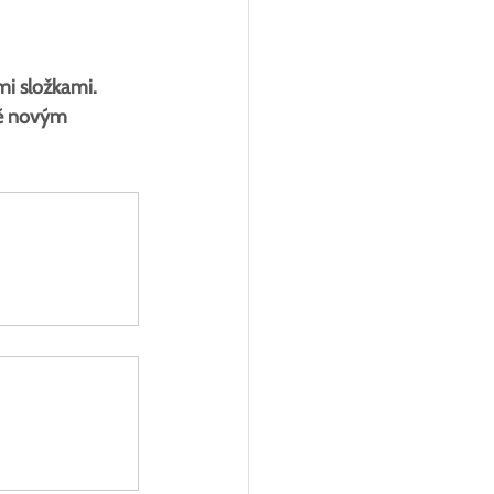
i složkami. 
bě novým 