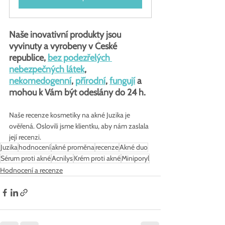
Naše inovativní produkty jsou 
vyvinuty a vyrobeny v České 
republice, 
bez podezřelých 
nebezpečných látek
, 
nekomedogenní
, 
přírodní
, 
fungují
 a 
mohou k Vám být odeslány do 24 h.
Naše recenze kosmetiky na akné Juzika je 
ověřená. Oslovili jsme klientku, aby nám zaslala 
její recenzi.
Juzika
hodnocení
akné proměna
recenze
Akné duo
Sérum proti akné
Acnilys
Krém proti akné
Miniporyl
Hodnocení a recenze