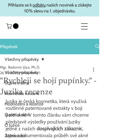
Přihlaste se k
odběru
našich novinek a získejte
10% slevu na 1. objednávku.
Příspěvek
Všechny příspěvky
Mgr. Radomír Jůza, Ph.D.
Všechny příspěvky
26. 11. 2025
Minut čtení: 1
"Rychleji se hojí pupínky." -
Strava a akné
Juzika recenze
Kosmetika na akné
Juzika je česká kosmetika, která využívá 
Hodnocení a recenze
rostlinné patentované extrakty v boji 
O pleti a akné
proti akné. V tomto článku vám chceme 
představit výsledky používání Juziky 
O Juzice
jedné z našich 
dospívajících zákaznic
, 
která zdokumentovala průběh své akné 
Zajímavosti