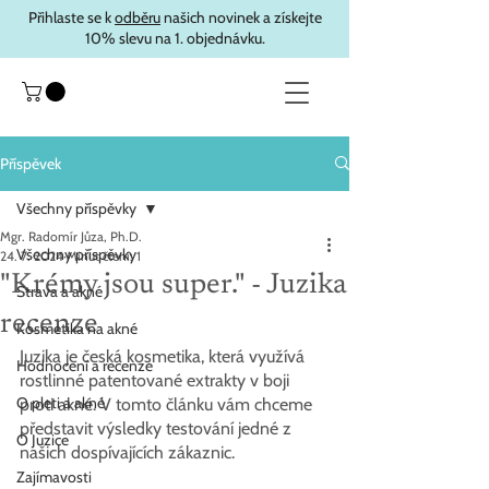
Přihlaste se k
odběru
našich novinek a získejte
10% slevu na 1. objednávku.
Příspěvek
Všechny příspěvky
Mgr. Radomír Jůza, Ph.D.
Všechny příspěvky
24. 7. 2024
Minut čtení: 1
"Krémy jsou super." - Juzika
Strava a akné
recenze
Kosmetika na akné
Juzika je česká kosmetika, která využívá 
Hodnocení a recenze
rostlinné patentované extrakty v boji 
O pleti a akné
proti akné. V tomto článku vám chceme 
představit výsledky testování jedné z 
O Juzice
našich dospívajících zákaznic.
Zajímavosti