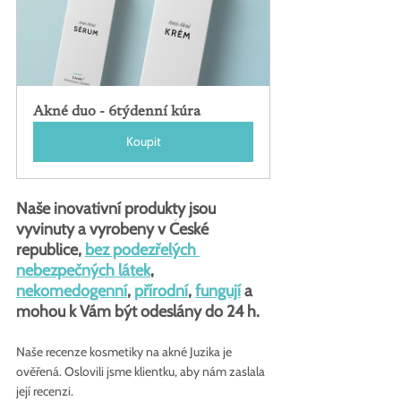
Akné duo - 6týdenní kúra
Koupit
Naše inovativní produkty jsou 
vyvinuty a vyrobeny v České 
republice, 
bez podezřelých 
nebezpečných látek
, 
nekomedogenní
, 
přírodní
, 
fungují
 a 
mohou k Vám být odeslány do 24 h.
Naše recenze kosmetiky na akné Juzika je 
ověřená. Oslovili jsme klientku, aby nám zaslala 
její recenzi.