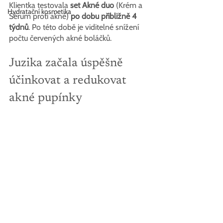
Klientka testovala 
set Akné duo 
(Krém a 
Hydratační kosmetika
Sérum proti akné)
po dobu přibližně 4 
týdnů
. Po této době je viditelné snížení 
počtu červených akné boláčků.
Juzika začala úspěšně 
účinkovat a redukovat 
akné pupínky