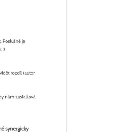
. Poslušně je 
 :)
idět rozdíl (autor 
aby nám zaslali svá 
é synergicky 