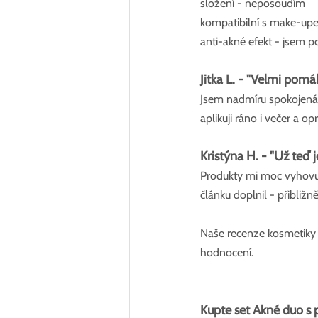
složení - neposoudím
kompatibilní s make-up
anti-akné efekt - jsem pocí
Jitka L. - "Velmi pomáha
Jsem nadmíru spokojená, 
aplikuji ráno i večer a o
Kristýna H. - "Už teď je
Produkty mi moc vyhovují
článku doplnil - přibližn
Naše recenze kosmetiky na
hodnocení.
Kupte set Akné duo s 