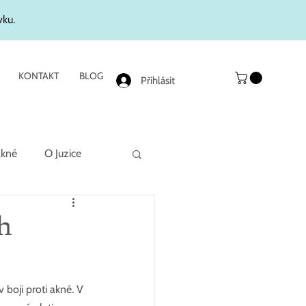
vku.
KONTAKT
BLOG
Přihlásit
akné
O Juzice
h
 boji proti akné. V 