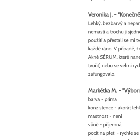
Veronika J. - "Konečn
Lehký, bezbarvý a nepar
nemastí a trochu ji sjed
použití a přestali se mi
každé ráno. V případě, ž
Akné SÉRUM, které nanesu
tvořit) nebo se velmi r
zafungovalo.
Markétka M. - "Výborn
barva - prima
konzistence - akorát leh
mastnost - není
vůně - příjemná 
pocit na pleti - rychle s