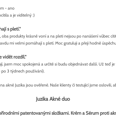
em - ano
tila a je viditelný :)
jí s pletí."
oba produkty krásně voní a na pleti nejsou po nanášení vůbec cítit
pravdu mi velmi pomáhají s pletí. Moc gratuluji a přeji hodně úspěchu.
 vidět rozdíl."  
, jsem moc spokojená a určitě si budu objednávat další. Už teď je v
ě po 3 týdnech používání).
 akné Juzika jsou ověřené. Naše klienty či testující jsme oslovili, 
Juzika Akné duo
přírodními patentovanými složkami. Krém a Sérum proti akn