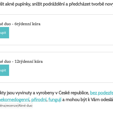
elit akné pupínky, snížit podráždění a předcházet tvorbě n
é duo - 6týdenní kúra
upit
é duo - 12týdenní kúra
upit
kty jsou vyvinuty a vyrobeny v České republice, 
bez podezře
nekomedogenní
, 
přírodní
, 
fungují
 a mohou být k Vám odeslá
měna
recenze
Akné duo