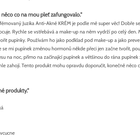
ě něco co na mou pleť zafungovalo."
fémovaný Juzika Anti-Akné KRÉM je podle mě super věc! Dobře se 
nocuje. Rychle se vstřebává a make-up na něm vydrží po celý den. M
 tvořit pupínky. Používám ho jako podklad pod make-up a jako preven
e se mi pupínek změnou hormonů někde přeci jen začne tvořit, použi
 na noc, přímo na začínající pupínek a většinou do rána pupínek 
ychle zahojí. Tento produkt mohu opravdu doporučit, konečně něco 
é produkty."
ká
e vcucne