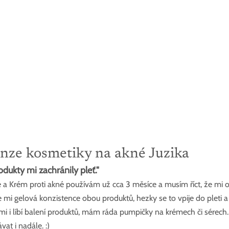
nze kosmetiky na akné Juzika
dukty mi zachránily pleť."
a Krém proti akné používám už cca 3 měsíce a musím říct, že mi 
e mi gelová konzistence obou produktů, hezky se to vpije do pleti
 mi i líbí balení produktů, mám ráda pumpičky na krémech či sérech
at i nadále. :)