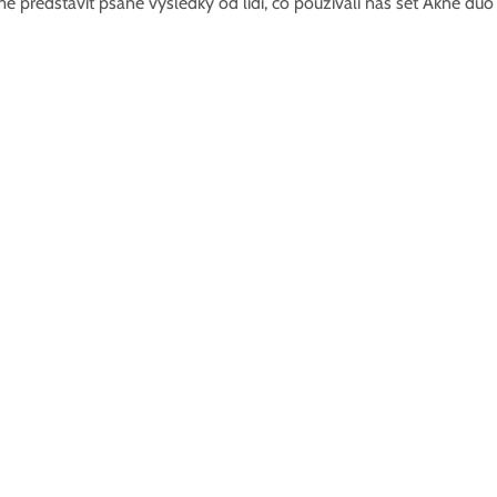
představit psané výsledky od lidí, co používali náš set Akné duo n