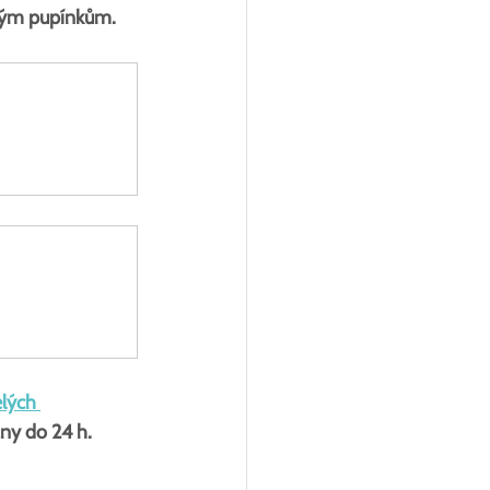
ovým pupínkům.
lých 
ny do 24 h.