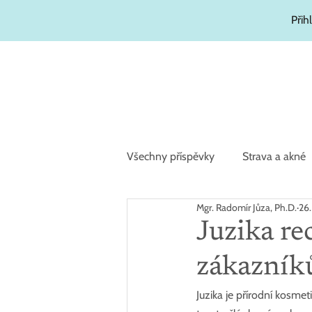
Přih
Všechny příspěvky
Strava a akné
Mgr. Radomír Jůza, Ph.D.
26.
Zajímavosti
Hydratační kosm
Juzika re
zákazník
Juzika je přírodní kosmet