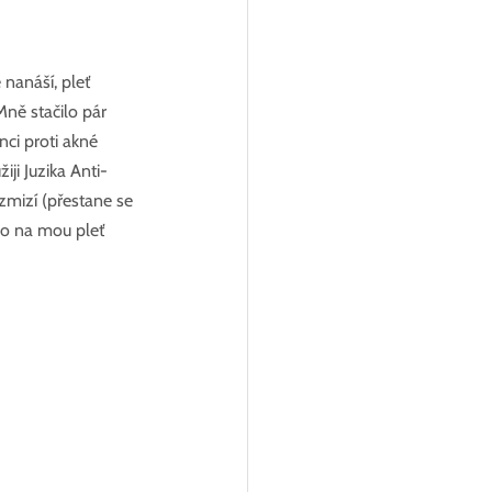
nanáší, pleť 
ně stačilo pár 
ci proti akné 
ji Juzika Anti-
zmizí (přestane se 
co na mou pleť 