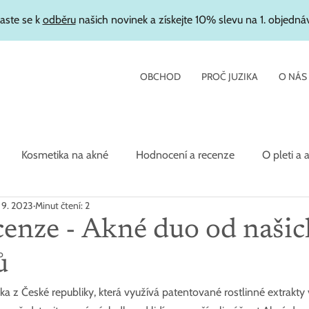
laste se k
odběru
našich novinek a získejte 10% slevu na 1. objedná
OBCHOD
PROČ JUZIKA
O NÁS
Kosmetika na akné
Hodnocení a recenze
O pleti a 
 9. 2023
Minut čtení: 2
etika
cenze - Akné duo od našic
ů
ika z České republiky, která využívá patentované rostlinné extrakty v