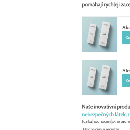
pomáhají rychleji zac
Akn
Ko
Akn
Ko
Naše inovativní produ
nebezpečných látek
, 
Juzika
hodnocení
akné pro
Hodnocení a recenze