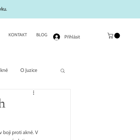
vku.
KONTAKT
BLOG
Přihlásit
akné
O Juzice
h
 boji proti akné. V 