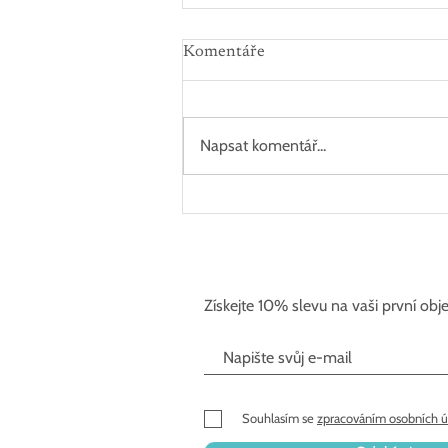
Komentáře
Napsat komentář...
Juzika recenze - Akné duo od
našich zákazníků
Získejte 10% slevu na vaši první ob
Souhlasím se
zpracováním osobních ú