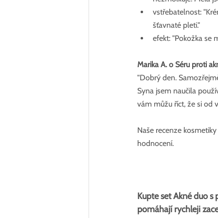
vstřebatelnost: "Kr
šťavnaté pleti."  
efekt: "Pokožka se 
Marika A. o Séru proti ak
"Dobrý den. Samozřejmě,
Syna jsem naučila použív
vám můžu říct, že si od 
Naše recenze kosmetiky na
hodnocení.
Kupte set Akné duo s 
pomáhají rychleji zac