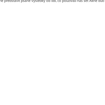
představit psané výsledky od lidí, co používali náš set Akné duo n