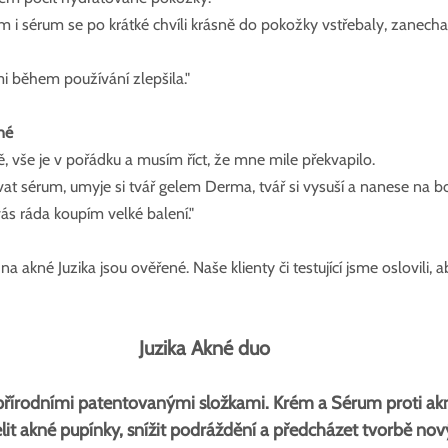
ém i sérum se po krátké chvíli krásně do pokožky vstřebaly, zanecha
mi během používání zlepšila."
né
 vše je v pořádku a musím říct, že mne mile překvapilo.
at sérum, umyje si tvář gelem Derma, tvář si vysuší a nanese na 
vás ráda koupím velké balení."
 akné Juzika jsou ověřené. Naše klienty či testující jsme oslovili, 
Juzika Akné duo
přírodními patentovanými složkami. Krém a Sérum proti akn
elit akné pupínky, snížit podráždění a předcházet tvorbě n