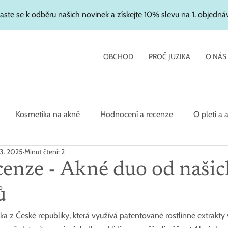
laste se k
odběru
našich novinek a získejte 10% slevu na 1. objedná
OBCHOD
PROČ JUZIKA
O NÁS
Kosmetika na akné
Hodnocení a recenze
O pleti a 
 3. 2025
Minut čtení: 2
etika
cenze - Akné duo od našic
ů
ika z České republiky, která využívá patentované rostlinné extrakty v