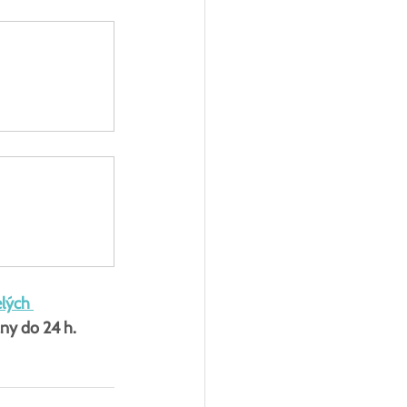
lých 
ny do 24 h.