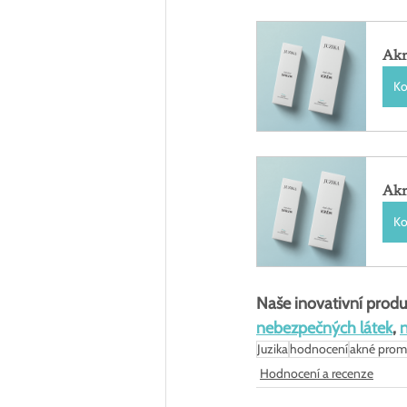
Akn
Ko
Akn
Ko
Naše inovativní produ
nebezpečných látek
, 
Juzika
hodnocení
akné pro
Hodnocení a recenze