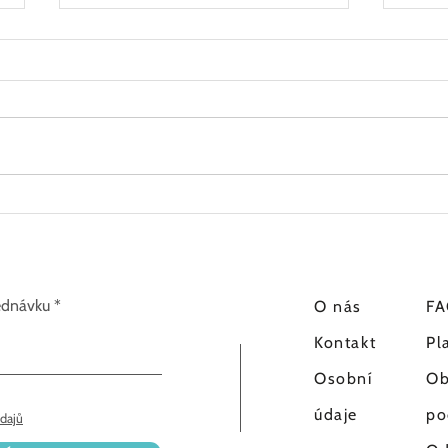
Juzika recenze - Akné duo od
Juzi
našich zákazníků
naši
jednávku
O
nás
F
Kontakt
Pl
Osobní
Ob
údaje
po
dajů