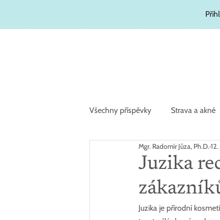
Přih
Všechny příspěvky
Strava a akné
Mgr. Radomír Jůza, Ph.D.
12.
Zajímavosti
Hydratační kosm
Juzika re
zákazník
Juzika je přírodní kosmet