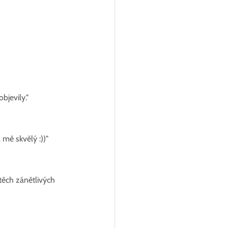
bjevily."
 mě skvělý :))"
těch zánětlivých 