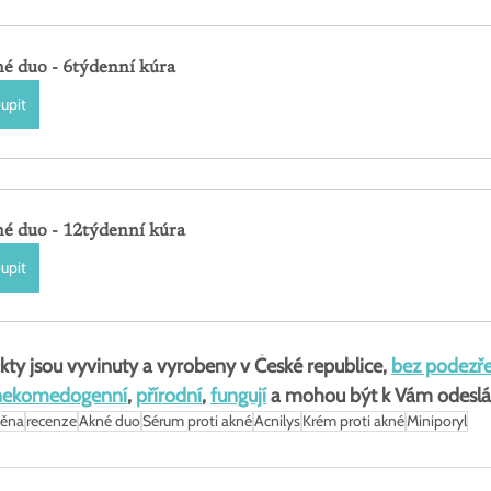
é duo - 6týdenní kúra
upit
é duo - 12týdenní kúra
upit
kty jsou vyvinuty a vyrobeny v České republice, 
bez podezře
nekomedogenní
, 
přírodní
, 
fungují
 a mohou být k Vám odeslá
měna
recenze
Akné duo
Sérum proti akné
Acnilys
Krém proti akné
Miniporyl