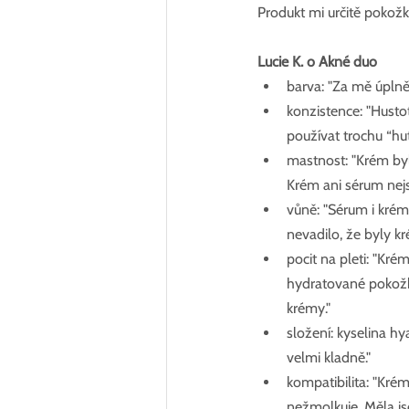
Produkt mi určitě pokožku
Lucie K. o Akné duo
barva: "Za mě úplně
konzistence: "Husto
používat trochu “hut
mastnost: "Krém byl 
Krém ani sérum nej
vůně: "Sérum i krém
nevadilo, že byly k
pocit na pleti: "Kré
hydratované pokožky
krémy." 
složení: kyselina h
velmi kladně." 
kompatibilita: "Kré
nežmolkuje. Měla js