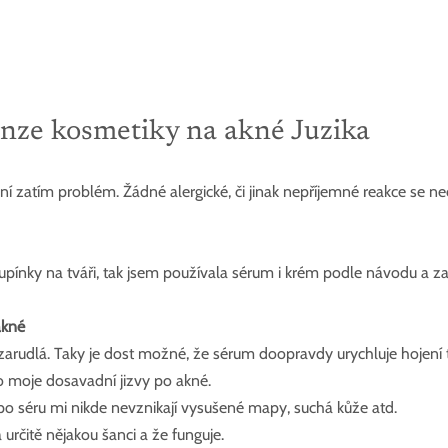
nze kosmetiky na akné Juzika
 zatím problém. Žádné alergické, či jinak nepříjemné reakce se neo
pupínky na tváři, tak jsem používala sérum i krém podle návodu a za
akné
 zarudlá. Taky je dost možné, že sérum doopravdy urychluje hojení 
o moje dosavadní jizvy po akné.
o séru mi nikde nevznikají vysušené mapy, suchá kůže atd.
určitě nějakou šanci a že funguje.