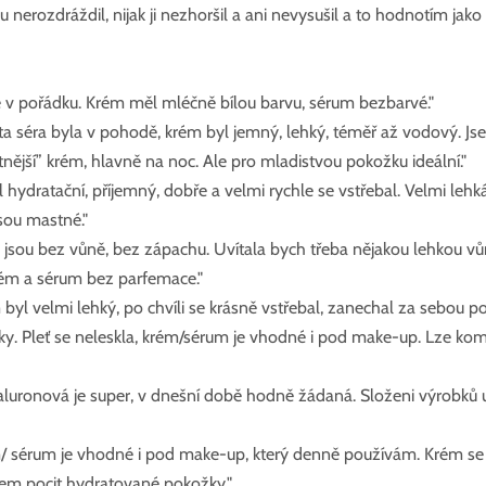
 nerozdráždil, nijak ji nezhoršil a ani nevysušil a to hodnotím jako 
 v pořádku. Krém měl mléčně bílou barvu, sérum bezbarvé."
ta séra byla v pohodě, krém byl jemný, lehký, téměř až vodový. Js
nější” krém, hlavně na noc. Ale pro mladistvou pokožku ideální." 
hydratační, příjemný, dobře a velmi rychle se vstřebal. Velmi lehká
sou mastné." 
 jsou bez vůně, bez zápachu. Uvítala bych třeba nějakou lehkou vůn
rém a sérum bez parfemace." 
m byl velmi lehký, po chvíli se krásně vstřebal, zanechal za sebou po
. Pleť se neleskla, krém/sérum je vhodné i pod make-up. Lze komb
yaluronová je super, v dnešní době hodně žádaná. Složeni výrobků 
m/ sérum je vhodné i pod make-up, který denně používám. Krém se 
em pocit hydratované pokožky." 