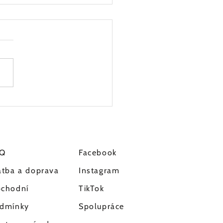
ka recenze - Akné duo od
ch zákazníků
AQ
Facebook
atba a doprava
Instagram
chodní
TikTok
dmínky
Spolupráce