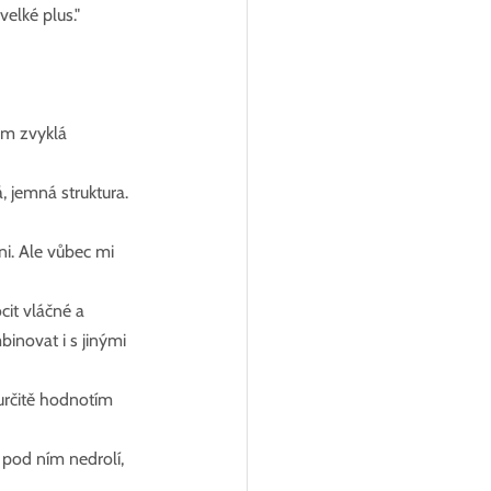
velké plus."
em zvyklá 
, jemná struktura. 
i. Ale vůbec mi 
cit vláčné a 
inovat i s jinými 
určitě hodnotím 
pod ním nedrolí, 