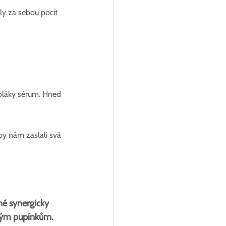
ly za sebou pocit 
boláky sérum. Hned 
aby nám zaslali svá 
é synergicky 
ovým pupínkům.