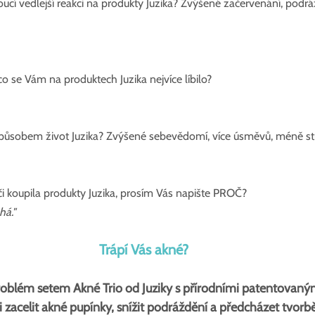
ucí vedlejší reakci na produkty Juzika? Zvýšené začervenání, podrá
co se Vám na produktech Juzika nejvíce líbilo?
sobem život Juzika? Zvýšené sebevědomí, více úsměvů, méně stre
i koupila produkty Juzika, prosím Vás napište PROČ?
há."
Trápí Vás akné?
roblém setem Akné Trio od Juziky s přírodními patentovaným
i zacelit akné pupínky, snížit podráždění a předcházet tvor