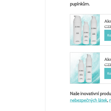
pupínkům.
Akn
CZK
Ko
Akn
CZK
Ko
Naše inovativní produ
nebezpečných látek
, 