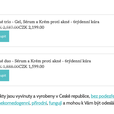
é trio - Gel, Sérum a Krém proti akné - 6týdenní kúra
 2,587.00
CZK 2,199.00
upit
é duo - Sérum a Krém proti akné - 6týdenní kúra
 1,888.00
CZK 1,599.00
upit
kty jsou vyvinuty a vyrobeny v České republice, 
bez podezře
nekomedogenní
, 
přírodní
, 
fungují
 a mohou k Vám být odeslá