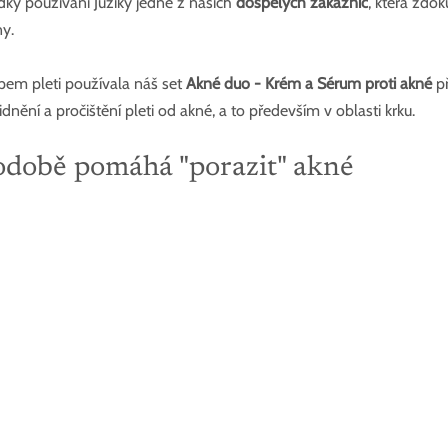
ky používání Juziky jedné z našich 
dospělých zákaznic
, která zdo
y.
pem pleti používala náš set 
Akné duo - Krém a Sérum proti akné
 p
idnění a pročištění pleti od akné, a to především v oblasti krku.
odobě pomáhá "porazit" akné