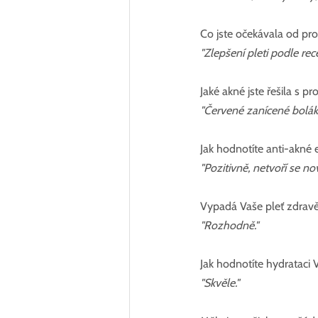
Co jste očekávala od pr
"Zlepšení pleti podle rec
Jaké akné jste řešila s p
"Červené zanícené bolák
Jak hodnotíte anti-akné e
"Pozitivně, netvoří se nov
Vypadá Vaše pleť zdravěj
"Rozhodně."
Jak hodnotíte hydrataci V
"Skvěle."