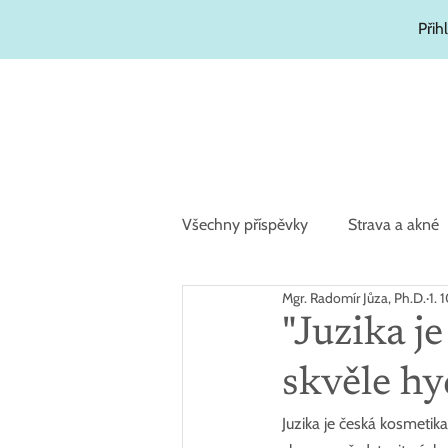
Přih
Všechny příspěvky
Strava a akné
Mgr. Radomír Jůza, Ph.D.
1. 
Zajímavosti
Hydratační kosm
"Juzika je
skvěle hy
Juzika je česká kosmetik