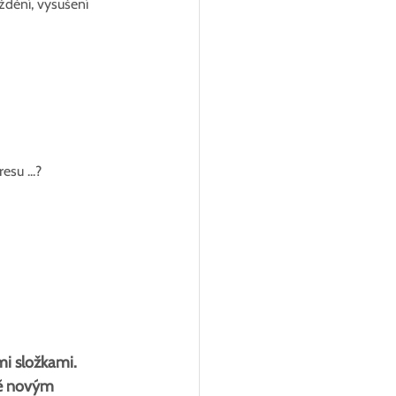
ždění, vysušení 
su ...?
i složkami. 
bě novým 