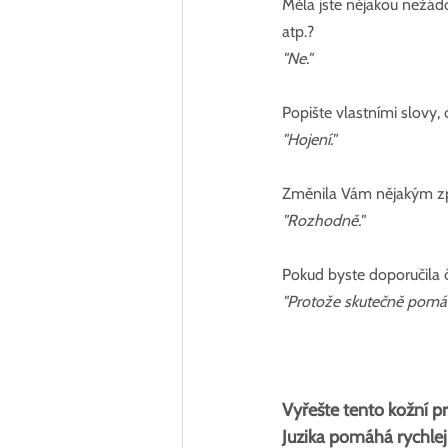
Měla jste nějakou nežádo
atp.?
"Ne."
Popište vlastními slovy, 
"Hojení."
Změnila Vám nějakým způ
"Rozhodně."
Pokud byste doporučila č
"Protože skutečně pomá
Vyřešte tento kožní p
Juzika pomáhá rychlej