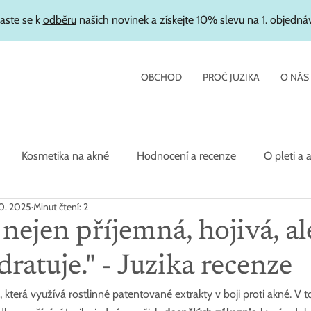
laste se k
odběru
našich novinek a získejte 10% slevu na 1. objedná
OBCHOD
PROČ JUZIKA
O NÁS
Kosmetika na akné
Hodnocení a recenze
O pleti a 
10. 2025
Minut čtení: 2
etika
 nejen příjemná, hojivá, al
dratuje." - Juzika recenze
a, která využívá rostlinné patentované extrakty v boji proti akné. V