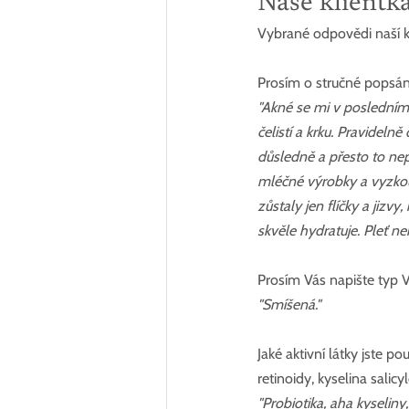
Naše klientk
Vybrané odpovědi naší kl
Prosím o stručné popsán
"Akné se mi v posledním
čelistí a krku. Pravidel
důsledně a přesto to ne
mléčné výrobky a vyzkouš
zůstaly jen flíčky a jizv
skvěle hydratuje. Pleť n
Prosím Vás napište typ V
"Smíšená."
Jaké aktivní látky jste 
retinoidy, kyselina salicy
"Probiotika, aha kyseliny