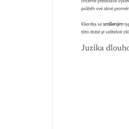
chceme představit výsled
průběh své akné proměn
Klientka se 
smíšeným
 ty
této době je viditelné zkl
Juzika dlouh