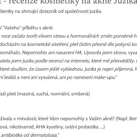
a - recenze kosmetiky na akné Juzik
ientky na shrnující dotazník od společnosti Juzika.
í "Vašeho" příběhu s akné.
 roce začalo tvořit vlivem stresu a hormonálních změn poměrně ho
ně docházím na kosmetické ošetření, pleť čistím přesně dle pokynů k
pomáhalo. Nepomohlo ani nasazení HA. Upravila jsem stravu, vysad
ela jsem Juziku podle recenzí na internetu, které mě přesvědčily.
y, které doufám, že časem ještě vyblednou. Juzika je nejen příjemná, ho
ení lesklá a není ani vysušená, ani po nanesení make-upu."
aší pleti (mastná, suchá, normální, smíšená)
používala v minulosti, které Vám nepomohly s Vaším akné? (Např. Be
lová, nikotinamid, AHA kyseliny, orální probiotika ....)
, antibiotika od dermatologa."