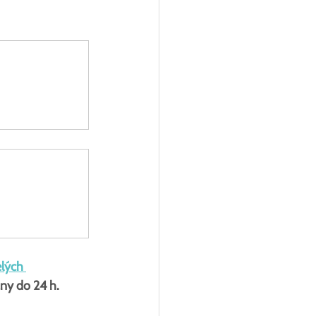
lých 
ny do 24 h.