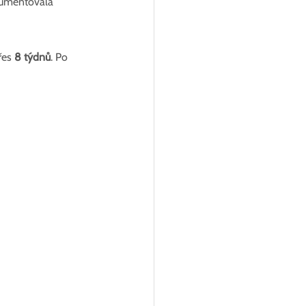
kumentovala 
řes 
8 týdnů
. Po 