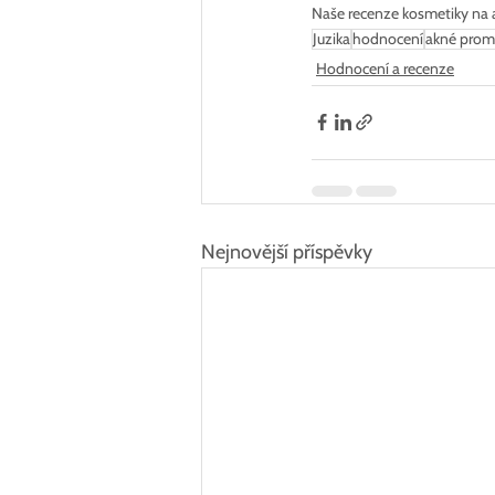
Naše recenze kosmetiky na akn
Juzika
hodnocení
akné pro
Hodnocení a recenze
Nejnovější příspěvky