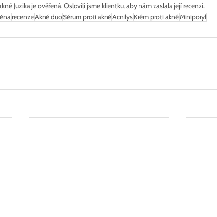
é Juzika je ověřená. Oslovili jsme klientku, aby nám zaslala její recenzi.
měna
recenze
Akné duo
Sérum proti akné
Acnilys
Krém proti akné
Miniporyl