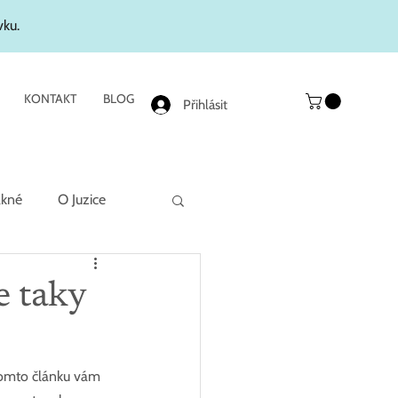
vku.
KONTAKT
BLOG
Přihlásit
akné
O Juzice
e taky
 tomto článku vám 