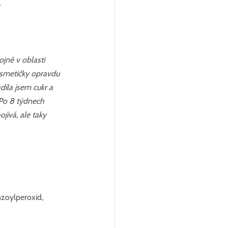
a
jně v oblasti 
osmetičky opravdu 
ila jsem cukr a 
 Po 8 týdnech 
jivá, ale taky 
nzoylperoxid, 