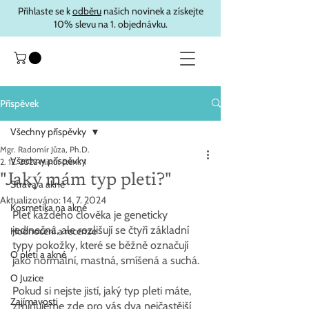
Přihlaste se k
odběru
našich novinek a získejte
10% slevu na 1. objednávku.
Příspěvek
Všechny příspěvky
Mgr. Radomír Jůza, Ph.D.
Všechny příspěvky
2. 12. 2022
Minut čtení: 1
"Jaký mám typ pleti?"
Strava a akné
Aktualizováno:
14. 7. 2024
Kosmetika na akné
Pleť každého člověka je geneticky 
jedinečná, ale rozlišují se čtyři základní 
Hodnocení a recenze
typy pokožky, které se běžně označují 
O pleti a akné
jako normální, mastná, smíšená a suchá.
O Juzice
Pokud si nejste jistí, jaký typ pleti máte, 
Zajímavosti
zmiňujeme zde pro vás dva nejčastější 