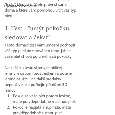
"testy", které si můžete provést sami 
Hydratační kosmetika
doma a které vám pomohou určit váš typ 
pleti.
1. Test - "umýt pokožku, 
sledovat a čekat"
Tento domácí test vám umožní pochopit 
váš typ pleti pozorováním toho, jak se 
vaše pleť chová po umytí vaší pokožky.
Na začátku testu si umyjte obličej 
jemným čisticím prostředkem a poté jej 
jemně osušte. Jiné další produkty 
nepoužívejte a počkejte přibližně 30 
minut.
Pokud se vaše pleť potom leskne, 
máte pravděpodobně mastnou pleť.
Pokud je napjatá a šupinatá, máte 
pravděpodobně suchou pleť.