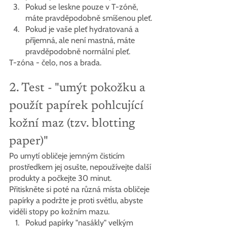
Pokud se leskne pouze v T-zóně, 
máte pravděpodobně smíšenou pleť.
Pokud je vaše pleť hydratovaná a 
příjemná, ale není mastná, máte 
pravděpodobně normální pleť.
T-zóna - čelo, nos a brada.
2. Test - "umýt pokožku a 
použít papírek pohlcující 
kožní maz (tzv. blotting 
paper)"
Po umytí obličeje jemným čisticím 
prostředkem jej osušte, nepoužívejte další 
produkty a počkejte 30 minut.
Přitiskněte si poté na různá místa obličeje 
papírky a podržte je proti světlu, abyste 
viděli stopy po kožním mazu.
Pokud papírky "nasákly" velkým 