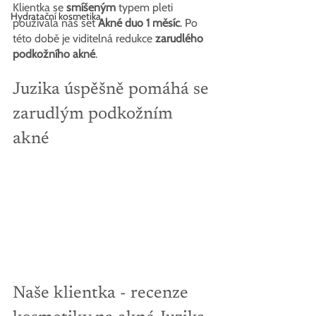
Klientka se 
smíšeným
 typem pleti 
Hydratační kosmetika
používala náš set
 Akné duo
 1 měsíc
. Po 
této době je viditelná redukce 
zarudlého 
podkožního akné
.
Juzika úspěšně pomáhá se 
zarudlým podkožním 
akné
Naše klientka - recenze 