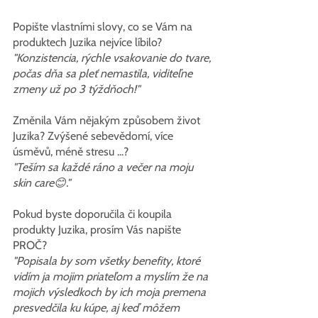
Popište vlastními slovy, co se Vám na 
produktech Juzika nejvíce líbilo?
"Konzistencia, rýchle vsakovanie do tvare, 
počas dňa sa pleť nemastila, viditeľne 
zmeny už po 3 týždňoch!"
Změnila Vám nějakým způsobem život 
Juzika? Zvýšené sebevědomí, více 
úsměvů, méně stresu ...?
"Teším sa každé ráno a večer na moju 
skin care😊."
Pokud byste doporučila či koupila 
produkty Juzika, prosím Vás napište 
PROČ?
"Popisala by som všetky benefity, ktoré 
vidím ja mojim priateľom a myslím že na 
mojich výsledkoch by ich moja premena 
presvedčila ku kúpe, aj keď môžem 