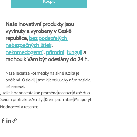
Koupit
Naše inovativní produkty jsou 
vyvinuty a vyrobeny v České 
republice, 
bez podezřelých 
nebezpečných látek
, 
nekomedogenní
, 
přírodní
, 
fungují
 a 
mohou k Vám být odeslány do 24 h.
Naše recenze kosmetiky na akné Juzika je 
ověřená. Oslovili jsme klientku, aby nám zaslala 
její recenzi.
Juzika
hodnocení
akné proměna
recenze
Akné duo
Sérum proti akné
Acnilys
Krém proti akné
Miniporyl
Hodnocení a recenze