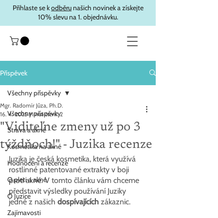
Přihlaste se k
odběru
našich novinek a získejte
10% slevu na 1. objednávku.
Příspěvek
Všechny příspěvky
Mgr. Radomír Jůza, Ph.D.
Všechny příspěvky
16. 4. 2025
Minut čtení: 2
"Viditeľne zmeny už po 3
Strava a akné
týždňoch!" - Juzika recenze
Kosmetika na akné
Juzika je česká kosmetika, která využívá 
Hodnocení a recenze
rostlinné patentované extrakty v boji 
O pleti a akné
proti akné. V tomto článku vám chceme 
představit výsledky používání Juziky 
O Juzice
jedné z našich 
dospívajících
 zákaznic.
Zajímavosti