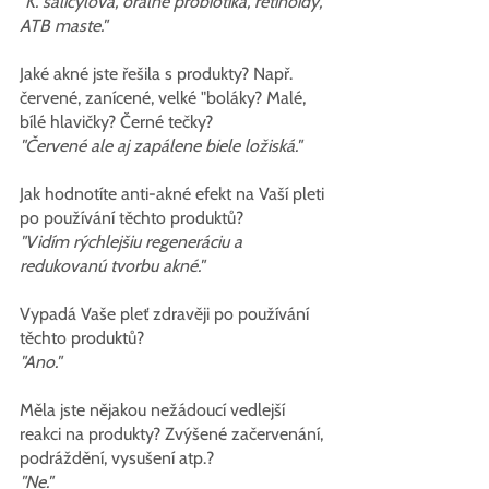
"K. salicylová, orálne probiotiká, retinoidy, 
ATB maste."
Jaké akné jste řešila s produkty? Např. 
červené, zanícené, velké "boláky? Malé, 
bílé hlavičky? Černé tečky?
"Červené ale aj zapálene biele ložiská."
Jak hodnotíte anti-akné efekt na Vaší pleti 
po používání těchto produktů?
"Vidím rýchlejšiu regeneráciu a 
redukovanú tvorbu akné."
Vypadá Vaše pleť zdravěji po používání 
těchto produktů?
"Ano."
Měla jste nějakou nežádoucí vedlejší 
reakci na produkty? Zvýšené začervenání, 
podráždění, vysušení atp.?
"Ne."