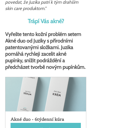
povedat, že Juzika patrí k tým drahším 
skin care produktom."
Trápí Vás akné?
Vyřešte tento kožní problém setem 
Akné duo od Juziky s přírodními 
patentovanými složkami. Juzika 
pomáhá rychleji zacelit akné 
pupínky, snížit podráždění a 
předcházet tvorbě novým pupínkům.
Akné duo - 6týdenní kúra