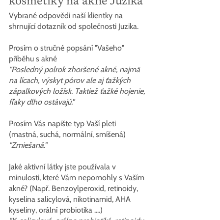
kosmetiky na akné Juzika
Vybrané odpovědi naší klientky na 
shrnující dotazník od společnosti Juzika.
Prosím o stručné popsání "Vašeho" 
příběhu s akné
"Posledný polrok zhoršené akné, najmä 
na lícach, výskyt pórov ale aj ťažkých 
zápalkových ložísk. Taktiež ťažké hojenie, 
fľaky dlho ostávajú."
Prosím Vás napište typ Vaší pleti 
(mastná, suchá, normální, smíšená)
"Zmiešaná."
Jaké aktivní látky jste používala v 
minulosti, které Vám nepomohly s Vaším 
akné? (Např. Benzoylperoxid, retinoidy, 
kyselina salicylová, nikotinamid, AHA 
kyseliny, orální probiotika ....)