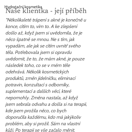
Hydratační kosmetika
Naše klientka - její příběh
"Několikaleté trápení s akné je konečně u 
konce, cítím to, vím to. A ke zlepšení 
došlo až, když jsem si uvědomila, že je 
něco špatně se mnou. Ne s tím, jak 
vypadám, ale jak se cítím uvnitř svého 
těla. Potřebovala jsem si opravdu 
uvědomit, že to, že mám akné, je pouze 
následek toho, co se v mém těle 
odehrává. Několik kosmetických 
produktů, změn jídelníčku, eliminací 
potravin, konzultací s odborníky, 
suplementací a dalších věcí, které 
nepomohly. Změna nastala, až když 
jsem sebrala odvahu a došla si na terapii, 
kde jsem prožila něco, co bych 
doporučila každému, kdo má jakýkoliv 
problém, aby si prožil. Sám na vlastní 
kůži. Po terapii se vše začalo měnit.