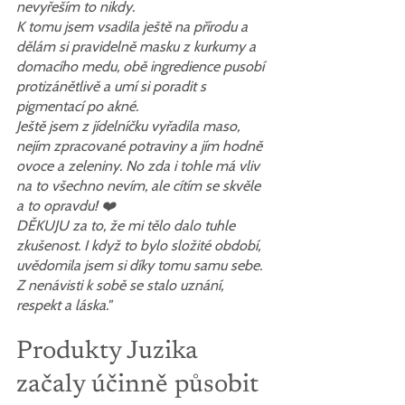
nevyřeším to nikdy.
K tomu jsem vsadila ještě na přírodu a 
dělám si pravidelně masku z kurkumy a 
domacího medu, obě ingredience pusobí 
protizánětlivě a umí si poradit s 
pigmentací po akné.
Ještě jsem z jídelníčku vyřadila maso, 
nejím zpracované potraviny a jím hodně 
ovoce a zeleniny. No zda i tohle má vliv 
na to všechno nevím, ale cítím se skvěle 
a to opravdu! ❤️
DĚKUJU za to, že mi tělo dalo tuhle 
zkušenost. I když to bylo složité období, 
uvědomila jsem si díky tomu samu sebe. 
Z nenávisti k sobě se stalo uznání, 
respekt a láska."
Produkty Juzika 
začaly účinně působit