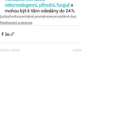
nekomedogenní
, 
přírodní
, 
fungují
 a 
mohou být k Vám odeslány do 24 h.
Juzika
hodnocení
akné proměna
recenze
Akné duo
Hodnocení a recenze
Zobrazit vše
Nejnovější příspěvky