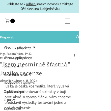
Přihlaste se k
odběru
našich novinek a získejte
10% slevu na 1. objednávku.
Příspěvek
Všechny příspěvky
Mgr. Radomír Jůza, Ph.D.
Všechny příspěvky
19. 3. 2024
Minut čtení: 2
"Jsem nesmírně šťastná." -
Strava a akné
Juzika recenze
Kosmetika na akné
Aktualizováno:
4. 8. 2024
Hodnocení a recenze
Juzika je česká kosmetika, která využívá 
O pleti a akné
rostlinné patentované extrakty v boji 
proti akné. V tomto článku vám chceme 
O Juzice
představit výsledky testování jedné z 
našich zákaznic.
Zajímavosti