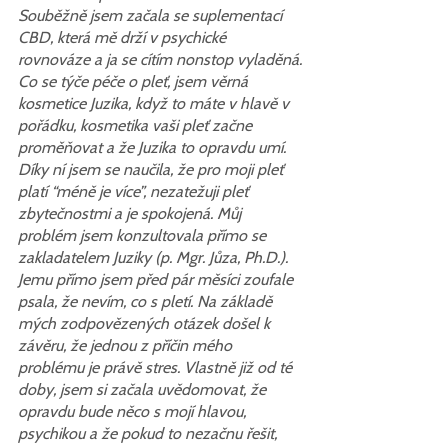
Souběžně jsem začala se suplementací 
CBD, která mě drží v psychické 
rovnováze a ja se cítím nonstop vyladěná.
Co se týče péče o pleť, jsem věrná 
kosmetice Juzika, když to máte v hlavě v 
pořádku, kosmetika vaši pleť začne 
proměňovat a že Juzika to opravdu umí. 
Díky ní jsem se naučila, že pro moji pleť 
platí “méně je více”, nezatežuji pleť 
zbytečnostmi a je spokojená. Můj 
problém jsem konzultovala přímo se 
zakladatelem Juziky (p. Mgr. Jůza, Ph.D.). 
Jemu přímo jsem před pár měsíci zoufale 
psala, že nevím, co s pletí. Na základě 
mých zodpovězených otázek došel k 
závěru, že jednou z příčin mého 
problému je právě stres. Vlastně již od té 
doby, jsem si začala uvědomovat, že 
opravdu bude něco s mojí hlavou, 
psychikou a že pokud to nezačnu řešit, 