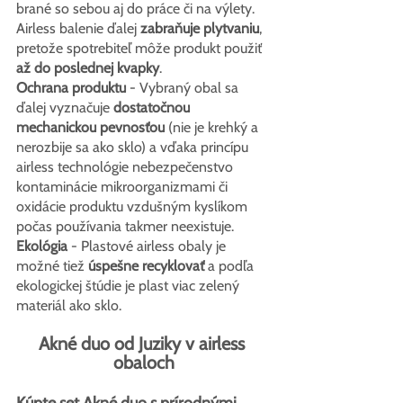
brané so sebou aj do práce či na výlety. 
Airless balenie ďalej 
zabraňuje plytvaniu
, 
pretože spotrebiteľ môže produkt použiť 
až do poslednej kvapky
.
Ochrana produktu
 - Vybraný obal sa 
ďalej vyznačuje 
dostatočnou 
mechanickou pevnosťou
 (nie je krehký a 
nerozbije sa ako sklo) a vďaka princípu 
airless technológie nebezpečenstvo 
kontaminácie mikroorganizmami či 
oxidácie produktu vzdušným kyslíkom 
počas používania takmer neexistuje.
Ekológia
 - Plastové airless obaly je 
možné tiež 
úspešne recyklovať
 a podľa 
ekologickej štúdie je plast viac zelený 
materiál ako sklo.
Akné duo od Juziky v airless 
obaloch
Kúpte set Akné duo s prírodnými 