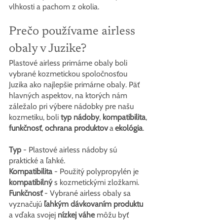
vlhkosti a pachom z okolia.
Prečo používame airless 
obaly v Juzike?
Plastové airless primárne obaly boli 
vybrané kozmetickou spoločnosťou 
Juzika ako najlepšie primárne obaly. Päť 
hlavných aspektov, na ktorých nám 
záležalo pri výbere nádobky pre našu 
kozmetiku, boli 
typ nádoby
, 
kompatibilita
, 
funkčnosť
, 
ochrana produktov
a
ekológia
.
Typ
 -
Plastové airless nádoby sú 
praktické a ľahké.
Kompatibilita
 - Použitý polypropylén je 
kompatibilný
 s kozmetickými zložkami.
Funkčnosť
 - Vybrané airless obaly sa 
vyznačujú 
ľahkým dávkovaním produktu
a vďaka svojej 
nízkej váhe
 môžu byť 