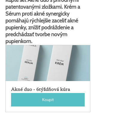
patentovanými zložkami. Krém a 
Sérum proti akné synergicky 
pomáhajú rýchlejšie zaceliť akné 
pupienky, znížiť podráždenie a 
predchádzať tvorbe novým 
pupienkom.
Akné duo - 6týždňová kúra
Koupit
Kúpte náš prírodný bylinný Krém 
proti akné s Miniporyl a Anti-Irritant 