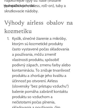
najbežnejšie typy sú: fľaše (vrátane 
Hydratační kosmetika
pumpičkových, airless, roll-on), tuby a 
skrutkovacie nádoby.
Výhody airless obalov na 
kozmetiku
Kyslík, slnečné žiarenie a mikróby, 
ktorým sú kozmetické produkty 
často vystavené počas skladovania 
a používania, môžu zmeniť 
vlastnosti produktu, spôsobiť 
podivný zápach, zmenu farby alebo 
kontamináciu. To znižuje trvanlivosť 
produktu a zhoršuje jeho kvalitu a 
účinnosť po otvorení. Airless 
(slovensky "bez prístupu vzduchu") 
balenie pomáha zabrániť kontaktu 
produktu so vzduchom a 
nečistotami počas plnenia, 
skladovania a používania, čím 