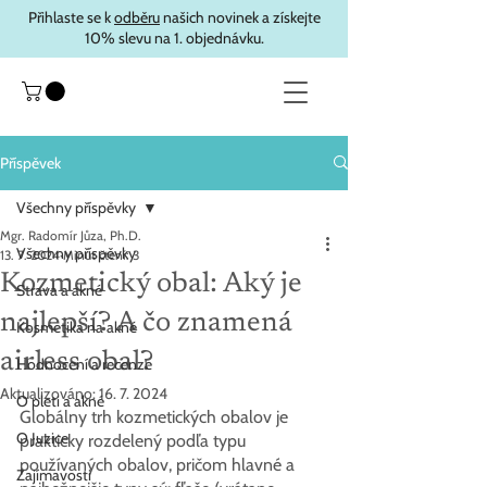
Přihlaste se k
odběru
našich novinek a získejte
10% slevu na 1. objednávku.
Příspěvek
Všechny příspěvky
Mgr. Radomír Jůza, Ph.D.
Všechny příspěvky
13. 7. 2024
Minut čtení: 3
Kozmetický obal: Aký je
Strava a akné
najlepší? A čo znamená
Kosmetika na akné
airless obal?
Hodnocení a recenze
Aktualizováno:
16. 7. 2024
O pleti a akné
Globálny trh kozmetických obalov je 
O Juzice
prakticky rozdelený podľa typu 
používaných obalov, pričom hlavné a 
Zajímavosti