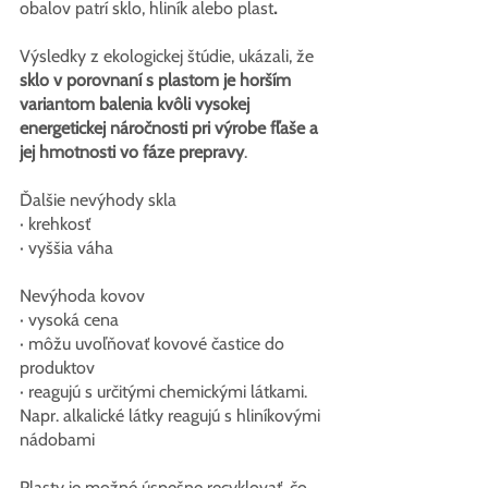
obalov patrí sklo, hliník alebo plast
.
Výsledky z ekologickej štúdie, ukázali, že 
sklo v porovnaní s plastom je horším 
variantom balenia kvôli vysokej 
energetickej náročnosti pri výrobe fľaše a 
jej hmotnosti vo fáze prepravy
.
Ďalšie nevýhody skla
· krehkosť
· vyššia váha
Nevýhoda kovov
· vysoká cena
· môžu uvoľňovať kovové častice do 
produktov
· reagujú s určitými chemickými látkami. 
Napr. alkalické látky reagujú s hliníkovými 
nádobami
Plasty je možné úspešne recyklovať, čo 