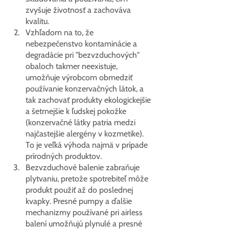
zvyšuje životnosť a zachováva 
kvalitu.
Vzhľadom na to, že 
nebezpečenstvo kontaminácie a 
degradácie pri "bezvzduchových" 
obaloch takmer neexistuje, 
umožňuje výrobcom obmedziť 
používanie konzervačných látok, a 
tak zachovať produkty ekologickejšie 
a šetrnejšie k ľudskej pokožke 
(konzervačné látky patria medzi 
najčastejšie alergény v kozmetike). 
To je veľká výhoda najmä v prípade 
prírodných produktov.
Bezvzduchové balenie zabraňuje 
plytvaniu, pretože spotrebiteľ môže 
produkt použiť až do poslednej 
kvapky. Presné pumpy a ďalšie 
mechanizmy používané pri airless 
balení umožňujú plynulé a presné 