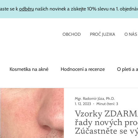
laste se k
odběru
našich novinek a získejte 10% slevu na 1. objedná
OBCHOD
PROČ JUZIKA
O NÁS
Kosmetika na akné
Hodnocení a recenze
O pleti a 
etika
Mgr. Radomír Jůza, Ph.D.
1. 12. 2023
Minut čtení: 3
Vzorky ZDARMA
řady nových pro
Zúčastněte se v