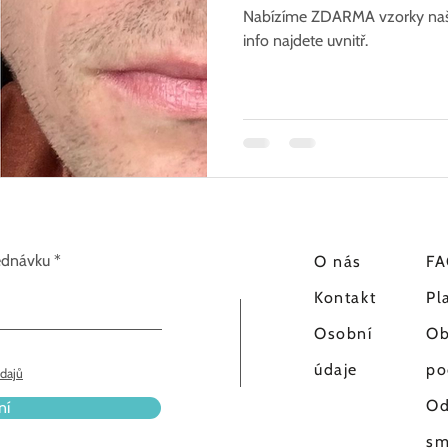
produktů
Nabízíme ZDARMA vzorky naší
info najdete uvnitř.
jednávku
O
nás
F
Kontakt
Pl
Osobní
Ob
údaje
po
dajů
Od
ní
sm