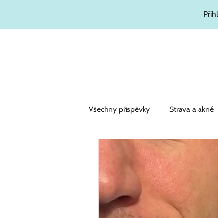
Přih
Všechny příspěvky
Strava a akné
Zajímavosti
Hydratační kosm