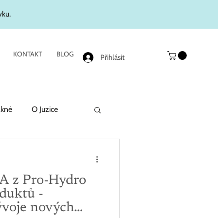
vku.
KONTAKT
BLOG
Přihlásit
akné
O Juzice
 z Pro-Hydro
duktů -
ývoje nových