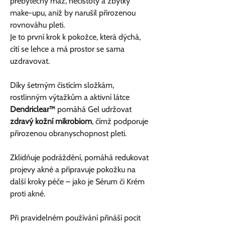
přebytečný maz, nečistoty a zbytky
make-upu, aniž by narušil přirozenou
rovnováhu pleti.
Je to první krok k pokožce, která dýchá,
cítí se lehce a má prostor se sama
uzdravovat.
Díky šetrným čistícím složkám,
rostlinným výtažkům a aktivní látce
Dendriclear™
pomáhá Gel udržovat
zdravý kožní mikrobiom
, čímž podporuje
přirozenou obranyschopnost pleti.
Zklidňuje podráždění, pomáhá redukovat
projevy akné a připravuje pokožku na
další kroky péče – jako je Sérum či Krém
proti akné.
Při pravidelném používání přináší pocit