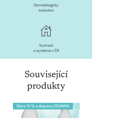
Dermatologicky
testováno
Vyvinuto
a vyrobeno v ČR
Související
produkty
Sleva 15 % a doprava ZDARMA
Sleva 9 % + doprava ZDA