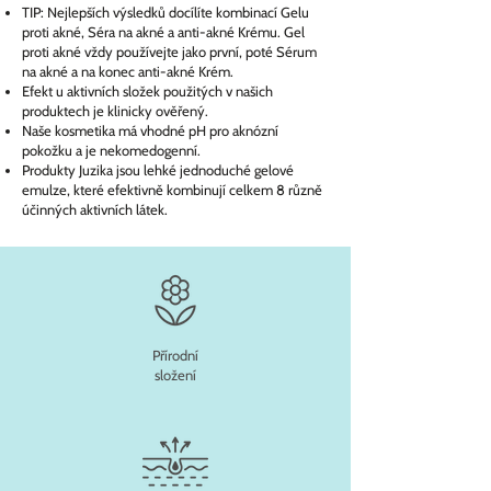
TIP: Nejlepších výsledků docílíte kombinací Gelu
proti akné, Séra na akné a anti-akné Krému. Gel
proti akné vždy používejte jako první, poté Sérum
na akné a na konec anti-akné Krém.
Efekt u aktivních složek použitých v našich
produktech je klinicky ověřený.
Naše kosmetika má vhodné pH pro aknózní
pokožku a je nekomedogenní.
Produkty Juzika jsou lehké jednoduché gelové
emulze, které efektivně kombinují celkem 8 různě
účinných aktivních látek.
Přírodní
složení