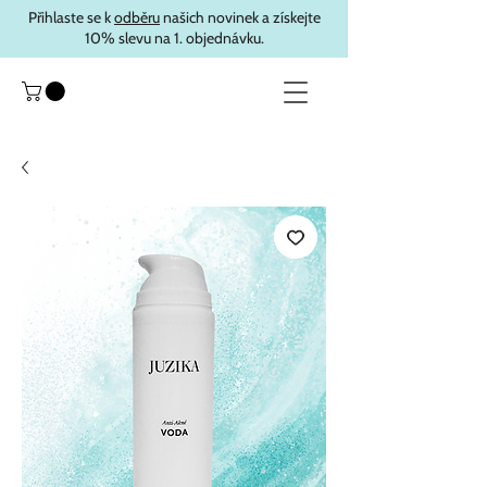
Přihlaste se k
odběru
našich novinek a získejte
10% slevu na 1. objednávku.