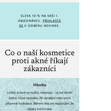
SLEVA 10 % NA VAŠI 1.
OBJEDNÁVKU.
PŘIHLASTE
SE
K ODBĚRU NOVINEK.
Co o naší kosmetice
proti akné říkají
zákazníci
Nikolka
Lehký, krásně se roztírá, mastnost - za mě téměř
žádná. Vůně neutrální. Při nanášení mám pocit
příjemné hydratace. Během dne ani nepoznám, že
nějaký krém mám.