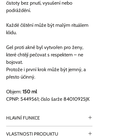
čistoty bez pnutí, vysušení nebo
podráždění.
Každé čištění může být malým rituálem
klidu.
Gel proti akné byl vytvořen pro ženy,
které chtějí pečovat s respektem – ne
bojovat.
Protože i první krok může být jemný, a
přesto účinný.
Objem:
150 ml
CPNP: 5449561; číslo šarže 84010925JK
HLAVNÍ FUNKCE
Ideální čisticí produkt na akné má mít tyto
VLASTNOSTI PRODUKTU
funkce dle vědeckého souhrnu: