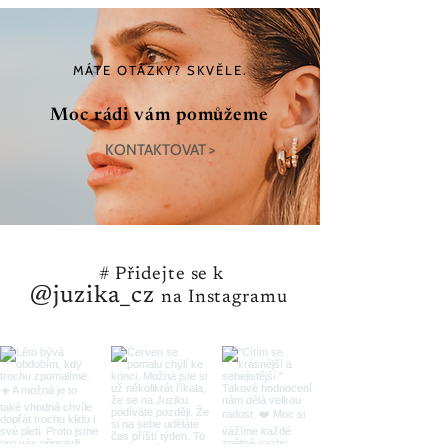
MÁTE OTÁZKY? SKVĚLE.
Moc rádi vám pomůžeme
KONTAKTOVAT >
# Přidejte se k
@juzika_cz
na Instagramu