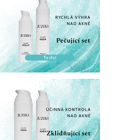
RYCHLÁ VÝHRA
NAD AKNÉ
Pečující set
To chci
ÚČINNÁ KONTROLA
NAD AKNÉ
Zklidňující set