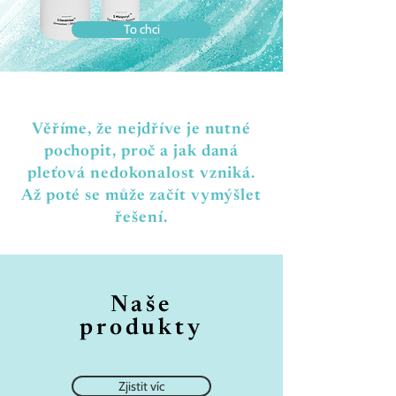
To chci
Věříme, že nejdříve je nutné
pochopit, proč a jak daná
pleťová nedokonalost vzniká.
Až poté se může začít vymýšlet
řešení.
Naše
produkty
Zjistit víc