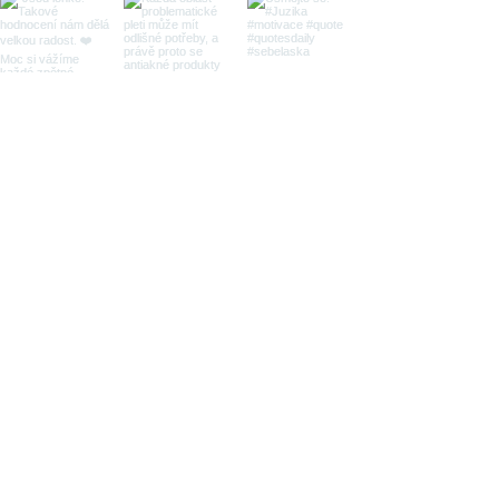
Patentované
účinné složky
Přírodní
složení